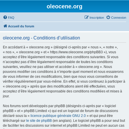
oleocene.org
FAQ
Inscription
Connexion
Accueil du forum
oleocene.org - Conditions d’utilisation
En accédant à « oleocene.org » (désigné ci-après par « nous », « notre »,
« nos », « oleocene.org » et « https://www.oleocene.org/phpBB3 »), vous
acceptez d’être légalement responsable des conditions suivantes. Si vous
n’acceptez pas d’être légalement responsable de toutes les conditions
suivantes, veuillez ne pas utiliser et accéder à « oleocene.org ». Nous
pouvons modifier ces conditions à n’importe quel moment et nous essaierons
de vous informer de ces modifications, bien que nous vous conseillons de
vérifier régulièrement par vous-même. En effet, si vous continuez à participer à
« oleocene.org » après que des modifications aient été effectuées, vous
acceptez d’être légalement responsable des conditions modifiées et mises à
jour.
Nos forums sont développés par phpBB (désignés ci-après par « logiciel
phpBB » et « phpBB Limited ») qui est un logiciel de forum de discussions
déclaré sous la «
licence publique générale GNU 2.0
» et qui peut être
téléchargé sur
le site de phpBB
(en anglais). Le logiciel phpBB a pour seul but
de faciliter les discussions sur internet et phpBB Limited ne peut en aucun cas