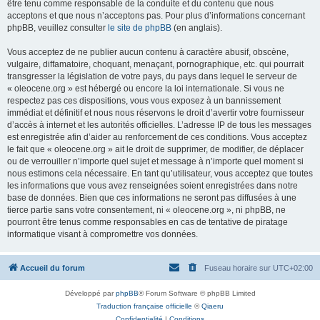
être tenu comme responsable de la conduite et du contenu que nous
acceptons et que nous n’acceptons pas. Pour plus d’informations concernant
phpBB, veuillez consulter
le site de phpBB
(en anglais).
Vous acceptez de ne publier aucun contenu à caractère abusif, obscène,
vulgaire, diffamatoire, choquant, menaçant, pornographique, etc. qui pourrait
transgresser la législation de votre pays, du pays dans lequel le serveur de
« oleocene.org » est hébergé ou encore la loi internationale. Si vous ne
respectez pas ces dispositions, vous vous exposez à un bannissement
immédiat et définitif et nous nous réservons le droit d’avertir votre fournisseur
d’accès à internet et les autorités officielles. L’adresse IP de tous les messages
est enregistrée afin d’aider au renforcement de ces conditions. Vous acceptez
le fait que « oleocene.org » ait le droit de supprimer, de modifier, de déplacer
ou de verrouiller n’importe quel sujet et message à n’importe quel moment si
nous estimons cela nécessaire. En tant qu’utilisateur, vous acceptez que toutes
les informations que vous avez renseignées soient enregistrées dans notre
base de données. Bien que ces informations ne seront pas diffusées à une
tierce partie sans votre consentement, ni « oleocene.org », ni phpBB, ne
pourront être tenus comme responsables en cas de tentative de piratage
informatique visant à compromettre vos données.
Accueil du forum
Fuseau horaire sur
UTC+02:00
Développé par
phpBB
® Forum Software © phpBB Limited
Traduction française officielle
©
Qiaeru
Confidentialité
|
Conditions