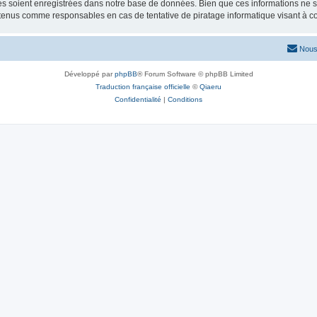
 soient enregistrées dans notre base de données. Bien que ces informations ne ser
 tenus comme responsables en cas de tentative de piratage informatique visant à 
Nous
Développé par
phpBB
® Forum Software © phpBB Limited
Traduction française officielle
©
Qiaeru
Confidentialité
|
Conditions