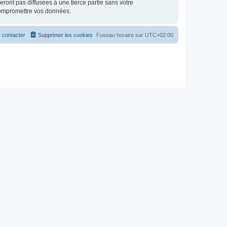
ont pas diffusées à une tierce partie sans votre
compromettre vos données.
 contacter
Supprimer les cookies
Fuseau horaire sur
UTC+02:00