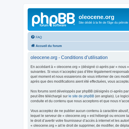
oleocene.org
Site dédié à la fin de l'âge du pétrole
FAQ
Accueil du forum
oleocene.org - Conditions d’utilisation
En accédant à « oleocene.org » (désigné ci-après par « nous »
suivantes. Si vous n’acceptez pas d’être légalement responsable
quel moment et nous essaierons de vous informer de ces modific
après que des modifications aient été effectuées, vous accepte
Nos forums sont développés par phpBB (désignés ci-après par «
peut être téléchargé sur
le site de phpBB
(en anglais). Le logic
conduite et du contenu que nous acceptons et que nous n’acce
Vous acceptez de ne publier aucun contenu à caractère abusif, 
lequel le serveur de « oleocene.org » est hébergé ou encore la
le droit d’avertir votre fournisseur d’accès à internet et les au
« oleocene.org » ait le droit de supprimer, de modifier, de dép