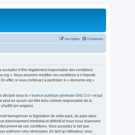
Inscription
Connexion
us acceptez d’être légalement responsable des conditions
ene.org ». Nous pouvons modifier ces conditions à n’importe
n effet, si vous continuez à participer à « oleocene.org »
ns déclaré sous la «
licence publique générale GNU 2.0
» et qui
ed ne peut en aucun cas être tenu comme responsable de la
de phpBB
(en anglais).
ait transgresser la législation de votre pays, du pays dans
à un bannissement immédiat et définitif et nous nous réservons
renforcement de ces conditions. Vous acceptez le fait que
ous estimons cela nécessaire. En tant qu’utilisateur, vous