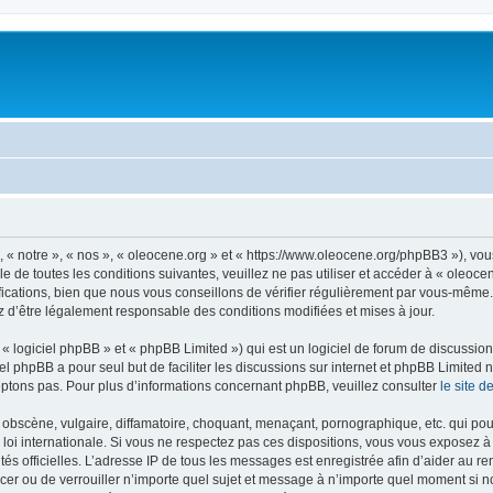
, « notre », « nos », « oleocene.org » et « https://www.oleocene.org/phpBB3 »), vo
 de toutes les conditions suivantes, veuillez ne pas utiliser et accéder à « oleoc
ations, bien que nous vous conseillons de vérifier régulièrement par vous-même. E
z d’être légalement responsable des conditions modifiées et mises à jour.
 logiciel phpBB » et « phpBB Limited ») qui est un logiciel de forum de discussio
iel phpBB a pour seul but de faciliter les discussions sur internet et phpBB Limit
ptons pas. Pour plus d’informations concernant phpBB, veuillez consulter
le site 
obscène, vulgaire, diffamatoire, choquant, menaçant, pornographique, etc. qui pourr
 loi internationale. Si vous ne respectez pas ces dispositions, vous vous exposez 
torités officielles. L’adresse IP de tous les messages est enregistrée afin d’aider au 
lacer ou de verrouiller n’importe quel sujet et message à n’importe quel moment si n