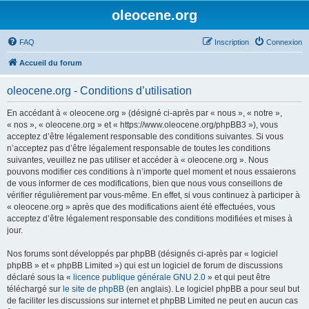
oleocene.org
FAQ
Inscription
Connexion
Accueil du forum
oleocene.org - Conditions d’utilisation
En accédant à « oleocene.org » (désigné ci-après par « nous », « notre »,
« nos », « oleocene.org » et « https://www.oleocene.org/phpBB3 »), vous
acceptez d’être légalement responsable des conditions suivantes. Si vous
n’acceptez pas d’être légalement responsable de toutes les conditions
suivantes, veuillez ne pas utiliser et accéder à « oleocene.org ». Nous
pouvons modifier ces conditions à n’importe quel moment et nous essaierons
de vous informer de ces modifications, bien que nous vous conseillons de
vérifier régulièrement par vous-même. En effet, si vous continuez à participer à
« oleocene.org » après que des modifications aient été effectuées, vous
acceptez d’être légalement responsable des conditions modifiées et mises à
jour.
Nos forums sont développés par phpBB (désignés ci-après par « logiciel
phpBB » et « phpBB Limited ») qui est un logiciel de forum de discussions
déclaré sous la «
licence publique générale GNU 2.0
» et qui peut être
téléchargé sur
le site de phpBB
(en anglais). Le logiciel phpBB a pour seul but
de faciliter les discussions sur internet et phpBB Limited ne peut en aucun cas