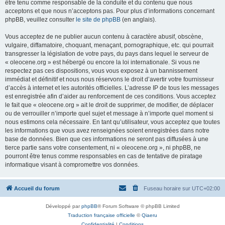
être tenu comme responsable de la conduite et du contenu que nous
acceptons et que nous n’acceptons pas. Pour plus d’informations concernant
phpBB, veuillez consulter
le site de phpBB
(en anglais).
Vous acceptez de ne publier aucun contenu à caractère abusif, obscène,
vulgaire, diffamatoire, choquant, menaçant, pornographique, etc. qui pourrait
transgresser la législation de votre pays, du pays dans lequel le serveur de
« oleocene.org » est hébergé ou encore la loi internationale. Si vous ne
respectez pas ces dispositions, vous vous exposez à un bannissement
immédiat et définitif et nous nous réservons le droit d’avertir votre fournisseur
d’accès à internet et les autorités officielles. L’adresse IP de tous les messages
est enregistrée afin d’aider au renforcement de ces conditions. Vous acceptez
le fait que « oleocene.org » ait le droit de supprimer, de modifier, de déplacer
ou de verrouiller n’importe quel sujet et message à n’importe quel moment si
nous estimons cela nécessaire. En tant qu’utilisateur, vous acceptez que toutes
les informations que vous avez renseignées soient enregistrées dans notre
base de données. Bien que ces informations ne seront pas diffusées à une
tierce partie sans votre consentement, ni « oleocene.org », ni phpBB, ne
pourront être tenus comme responsables en cas de tentative de piratage
informatique visant à compromettre vos données.
Accueil du forum
Fuseau horaire sur
UTC+02:00
Développé par
phpBB
® Forum Software © phpBB Limited
Traduction française officielle
©
Qiaeru
Confidentialité
|
Conditions