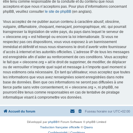
être tenu comme responsable de la conduite et du contenu que nous
acceptons et que nous n’acceptons pas. Pour plus d’informations concernant
phpBB, veuillez consulter
le site de phpBB
(en anglais).
Vous acceptez de ne publier aucun contenu à caractère abusif, obscène,
vulgaire, diffamatoire, choquant, menaçant, pornographique, etc. qui pourrait
transgresser la législation de votre pays, du pays dans lequel le serveur de
« oleocene.org » est hébergé ou encore la loi internationale. Si vous ne
respectez pas ces dispositions, vous vous exposez à un bannissement
immédiat et définitif et nous nous réservons le droit d’avertir votre fournisseur
d’accès à internet et les autorités officielles. L’adresse IP de tous les messages
est enregistrée afin d’aider au renforcement de ces conditions. Vous acceptez
le fait que « oleocene.org » ait le droit de supprimer, de modifier, de déplacer
ou de verrouiller n’importe quel sujet et message à n’importe quel moment si
nous estimons cela nécessaire. En tant qu’utilisateur, vous acceptez que toutes
les informations que vous avez renseignées soient enregistrées dans notre
base de données. Bien que ces informations ne seront pas diffusées à une
tierce partie sans votre consentement, ni « oleocene.org », ni phpBB, ne
pourront être tenus comme responsables en cas de tentative de piratage
informatique visant à compromettre vos données.
Accueil du forum
Fuseau horaire sur
UTC+02:00
Développé par
phpBB
® Forum Software © phpBB Limited
Traduction française officielle
©
Qiaeru
Confidentialité
|
Conditions