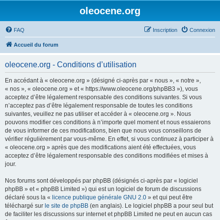
oleocene.org
FAQ
Inscription
Connexion
Accueil du forum
oleocene.org - Conditions d’utilisation
En accédant à « oleocene.org » (désigné ci-après par « nous », « notre »,
« nos », « oleocene.org » et « https://www.oleocene.org/phpBB3 »), vous
acceptez d’être légalement responsable des conditions suivantes. Si vous
n’acceptez pas d’être légalement responsable de toutes les conditions
suivantes, veuillez ne pas utiliser et accéder à « oleocene.org ». Nous
pouvons modifier ces conditions à n’importe quel moment et nous essaierons
de vous informer de ces modifications, bien que nous vous conseillons de
vérifier régulièrement par vous-même. En effet, si vous continuez à participer à
« oleocene.org » après que des modifications aient été effectuées, vous
acceptez d’être légalement responsable des conditions modifiées et mises à
jour.
Nos forums sont développés par phpBB (désignés ci-après par « logiciel
phpBB » et « phpBB Limited ») qui est un logiciel de forum de discussions
déclaré sous la «
licence publique générale GNU 2.0
» et qui peut être
téléchargé sur
le site de phpBB
(en anglais). Le logiciel phpBB a pour seul but
de faciliter les discussions sur internet et phpBB Limited ne peut en aucun cas