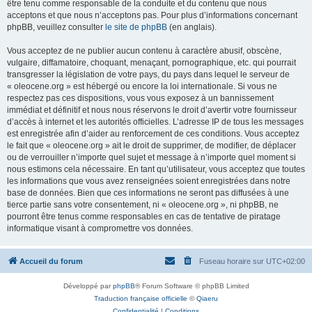
être tenu comme responsable de la conduite et du contenu que nous
acceptons et que nous n’acceptons pas. Pour plus d’informations concernant
phpBB, veuillez consulter
le site de phpBB
(en anglais).
Vous acceptez de ne publier aucun contenu à caractère abusif, obscène,
vulgaire, diffamatoire, choquant, menaçant, pornographique, etc. qui pourrait
transgresser la législation de votre pays, du pays dans lequel le serveur de
« oleocene.org » est hébergé ou encore la loi internationale. Si vous ne
respectez pas ces dispositions, vous vous exposez à un bannissement
immédiat et définitif et nous nous réservons le droit d’avertir votre fournisseur
d’accès à internet et les autorités officielles. L’adresse IP de tous les messages
est enregistrée afin d’aider au renforcement de ces conditions. Vous acceptez
le fait que « oleocene.org » ait le droit de supprimer, de modifier, de déplacer
ou de verrouiller n’importe quel sujet et message à n’importe quel moment si
nous estimons cela nécessaire. En tant qu’utilisateur, vous acceptez que toutes
les informations que vous avez renseignées soient enregistrées dans notre
base de données. Bien que ces informations ne seront pas diffusées à une
tierce partie sans votre consentement, ni « oleocene.org », ni phpBB, ne
pourront être tenus comme responsables en cas de tentative de piratage
informatique visant à compromettre vos données.
Accueil du forum
Fuseau horaire sur
UTC+02:00
Développé par
phpBB
® Forum Software © phpBB Limited
Traduction française officielle
©
Qiaeru
Confidentialité
|
Conditions