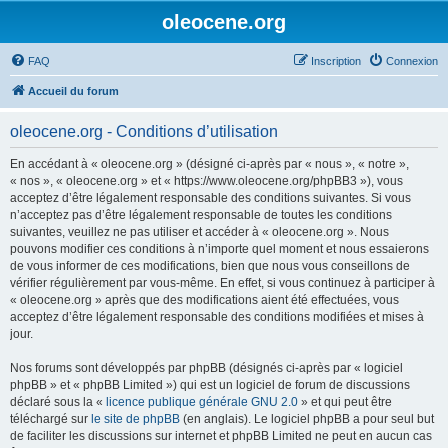
oleocene.org
FAQ
Inscription
Connexion
Accueil du forum
oleocene.org - Conditions d’utilisation
En accédant à « oleocene.org » (désigné ci-après par « nous », « notre »,
« nos », « oleocene.org » et « https://www.oleocene.org/phpBB3 »), vous
acceptez d’être légalement responsable des conditions suivantes. Si vous
n’acceptez pas d’être légalement responsable de toutes les conditions
suivantes, veuillez ne pas utiliser et accéder à « oleocene.org ». Nous
pouvons modifier ces conditions à n’importe quel moment et nous essaierons
de vous informer de ces modifications, bien que nous vous conseillons de
vérifier régulièrement par vous-même. En effet, si vous continuez à participer à
« oleocene.org » après que des modifications aient été effectuées, vous
acceptez d’être légalement responsable des conditions modifiées et mises à
jour.
Nos forums sont développés par phpBB (désignés ci-après par « logiciel
phpBB » et « phpBB Limited ») qui est un logiciel de forum de discussions
déclaré sous la «
licence publique générale GNU 2.0
» et qui peut être
téléchargé sur
le site de phpBB
(en anglais). Le logiciel phpBB a pour seul but
de faciliter les discussions sur internet et phpBB Limited ne peut en aucun cas