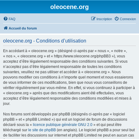
oleocene.org
FAQ
Inscription
Connexion
Accueil du forum
oleocene.org - Conditions d’utilisation
En accédant à « oleocene.org » (désigné ci-après par « nous », « notre »,
« nos », « oleocene.org » et « https://www.oleocene.org/phpBB3 »), vous
acceptez d’être légalement responsable des conditions suivantes. Si vous
n’acceptez pas d’être légalement responsable de toutes les conditions
suivantes, veuillez ne pas utiliser et accéder à « oleocene.org ». Nous
pouvons modifier ces conditions à n’importe quel moment et nous essaierons
de vous informer de ces modifications, bien que nous vous conseillons de
vérifier régulièrement par vous-même. En effet, si vous continuez à participer à
« oleocene.org » après que des modifications aient été effectuées, vous
acceptez d’être légalement responsable des conditions modifiées et mises à
jour.
Nos forums sont développés par phpBB (désignés ci-après par « logiciel
phpBB » et « phpBB Limited ») qui est un logiciel de forum de discussions
déclaré sous la «
licence publique générale GNU 2.0
» et qui peut être
téléchargé sur
le site de phpBB
(en anglais). Le logiciel phpBB a pour seul but
de faciliter les discussions sur internet et phpBB Limited ne peut en aucun cas