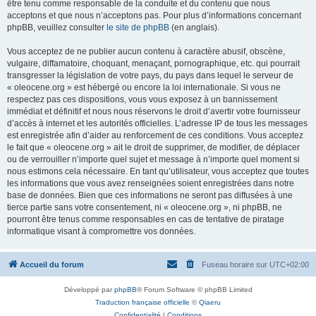
être tenu comme responsable de la conduite et du contenu que nous
acceptons et que nous n’acceptons pas. Pour plus d’informations concernant
phpBB, veuillez consulter
le site de phpBB
(en anglais).
Vous acceptez de ne publier aucun contenu à caractère abusif, obscène,
vulgaire, diffamatoire, choquant, menaçant, pornographique, etc. qui pourrait
transgresser la législation de votre pays, du pays dans lequel le serveur de
« oleocene.org » est hébergé ou encore la loi internationale. Si vous ne
respectez pas ces dispositions, vous vous exposez à un bannissement
immédiat et définitif et nous nous réservons le droit d’avertir votre fournisseur
d’accès à internet et les autorités officielles. L’adresse IP de tous les messages
est enregistrée afin d’aider au renforcement de ces conditions. Vous acceptez
le fait que « oleocene.org » ait le droit de supprimer, de modifier, de déplacer
ou de verrouiller n’importe quel sujet et message à n’importe quel moment si
nous estimons cela nécessaire. En tant qu’utilisateur, vous acceptez que toutes
les informations que vous avez renseignées soient enregistrées dans notre
base de données. Bien que ces informations ne seront pas diffusées à une
tierce partie sans votre consentement, ni « oleocene.org », ni phpBB, ne
pourront être tenus comme responsables en cas de tentative de piratage
informatique visant à compromettre vos données.
Accueil du forum
Fuseau horaire sur
UTC+02:00
Développé par
phpBB
® Forum Software © phpBB Limited
Traduction française officielle
©
Qiaeru
Confidentialité
|
Conditions