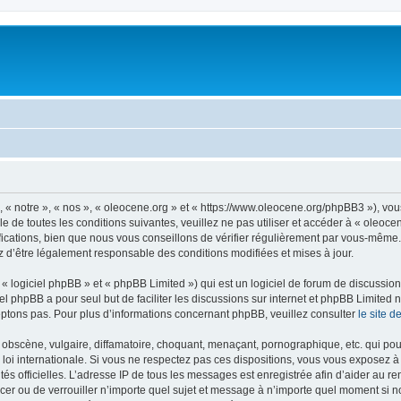
, « notre », « nos », « oleocene.org » et « https://www.oleocene.org/phpBB3 »), vo
 de toutes les conditions suivantes, veuillez ne pas utiliser et accéder à « oleoc
ations, bien que nous vous conseillons de vérifier régulièrement par vous-même. E
z d’être légalement responsable des conditions modifiées et mises à jour.
 logiciel phpBB » et « phpBB Limited ») qui est un logiciel de forum de discussio
iel phpBB a pour seul but de faciliter les discussions sur internet et phpBB Limit
ptons pas. Pour plus d’informations concernant phpBB, veuillez consulter
le site 
obscène, vulgaire, diffamatoire, choquant, menaçant, pornographique, etc. qui pourr
 loi internationale. Si vous ne respectez pas ces dispositions, vous vous exposez 
torités officielles. L’adresse IP de tous les messages est enregistrée afin d’aider au 
lacer ou de verrouiller n’importe quel sujet et message à n’importe quel moment si n