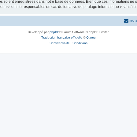
 soient enregistrées dans notre base de données. Bien que ces informations ne ser
 tenus comme responsables en cas de tentative de piratage informatique visant à 
Nous
Développé par
phpBB
® Forum Software © phpBB Limited
Traduction française officielle
©
Qiaeru
Confidentialité
|
Conditions