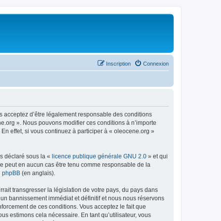
Inscription
Connexion
us acceptez d’être légalement responsable des conditions
ene.org ». Nous pouvons modifier ces conditions à n’importe
n effet, si vous continuez à participer à « oleocene.org »
ns déclaré sous la «
licence publique générale GNU 2.0
» et qui
ed ne peut en aucun cas être tenu comme responsable de la
de phpBB
(en anglais).
ait transgresser la législation de votre pays, du pays dans
à un bannissement immédiat et définitif et nous nous réservons
renforcement de ces conditions. Vous acceptez le fait que
ous estimons cela nécessaire. En tant qu’utilisateur, vous