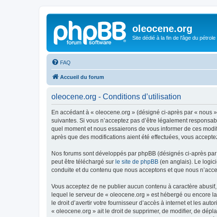
oleocene.org
Site dédié à la fin de l'âge du pétrole
FAQ
Accueil du forum
oleocene.org - Conditions d’utilisation
En accédant à « oleocene.org » (désigné ci-après par « nous »
suivantes. Si vous n’acceptez pas d’être légalement responsable
quel moment et nous essaierons de vous informer de ces modific
après que des modifications aient été effectuées, vous accepte
Nos forums sont développés par phpBB (désignés ci-après par «
peut être téléchargé sur
le site de phpBB
(en anglais). Le logic
conduite et du contenu que nous acceptons et que nous n’acce
Vous acceptez de ne publier aucun contenu à caractère abusif, 
lequel le serveur de « oleocene.org » est hébergé ou encore la
le droit d’avertir votre fournisseur d’accès à internet et les au
« oleocene.org » ait le droit de supprimer, de modifier, de dép