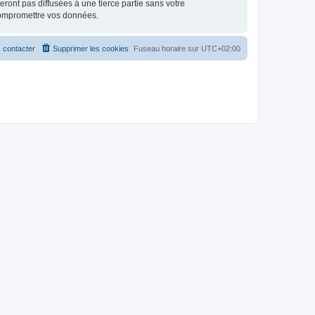
ont pas diffusées à une tierce partie sans votre
compromettre vos données.
 contacter
Supprimer les cookies
Fuseau horaire sur
UTC+02:00