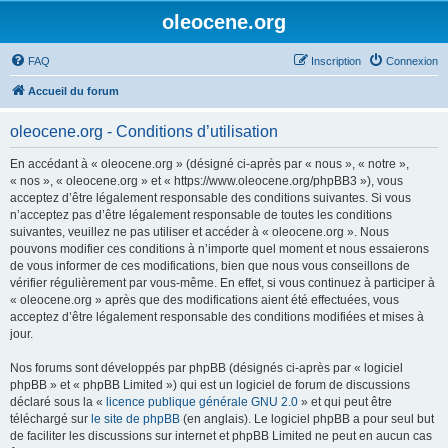
oleocene.org
FAQ
Inscription
Connexion
Accueil du forum
oleocene.org - Conditions d’utilisation
En accédant à « oleocene.org » (désigné ci-après par « nous », « notre »,
« nos », « oleocene.org » et « https://www.oleocene.org/phpBB3 »), vous
acceptez d’être légalement responsable des conditions suivantes. Si vous
n’acceptez pas d’être légalement responsable de toutes les conditions
suivantes, veuillez ne pas utiliser et accéder à « oleocene.org ». Nous
pouvons modifier ces conditions à n’importe quel moment et nous essaierons
de vous informer de ces modifications, bien que nous vous conseillons de
vérifier régulièrement par vous-même. En effet, si vous continuez à participer à
« oleocene.org » après que des modifications aient été effectuées, vous
acceptez d’être légalement responsable des conditions modifiées et mises à
jour.
Nos forums sont développés par phpBB (désignés ci-après par « logiciel
phpBB » et « phpBB Limited ») qui est un logiciel de forum de discussions
déclaré sous la «
licence publique générale GNU 2.0
» et qui peut être
téléchargé sur
le site de phpBB
(en anglais). Le logiciel phpBB a pour seul but
de faciliter les discussions sur internet et phpBB Limited ne peut en aucun cas