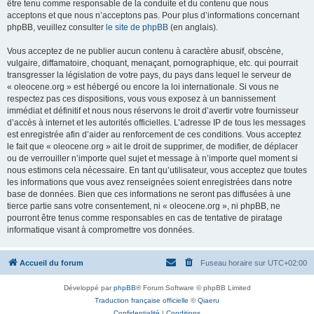
être tenu comme responsable de la conduite et du contenu que nous
acceptons et que nous n’acceptons pas. Pour plus d’informations concernant
phpBB, veuillez consulter
le site de phpBB
(en anglais).
Vous acceptez de ne publier aucun contenu à caractère abusif, obscène,
vulgaire, diffamatoire, choquant, menaçant, pornographique, etc. qui pourrait
transgresser la législation de votre pays, du pays dans lequel le serveur de
« oleocene.org » est hébergé ou encore la loi internationale. Si vous ne
respectez pas ces dispositions, vous vous exposez à un bannissement
immédiat et définitif et nous nous réservons le droit d’avertir votre fournisseur
d’accès à internet et les autorités officielles. L’adresse IP de tous les messages
est enregistrée afin d’aider au renforcement de ces conditions. Vous acceptez
le fait que « oleocene.org » ait le droit de supprimer, de modifier, de déplacer
ou de verrouiller n’importe quel sujet et message à n’importe quel moment si
nous estimons cela nécessaire. En tant qu’utilisateur, vous acceptez que toutes
les informations que vous avez renseignées soient enregistrées dans notre
base de données. Bien que ces informations ne seront pas diffusées à une
tierce partie sans votre consentement, ni « oleocene.org », ni phpBB, ne
pourront être tenus comme responsables en cas de tentative de piratage
informatique visant à compromettre vos données.
Accueil du forum
Fuseau horaire sur
UTC+02:00
Développé par
phpBB
® Forum Software © phpBB Limited
Traduction française officielle
©
Qiaeru
Confidentialité
|
Conditions