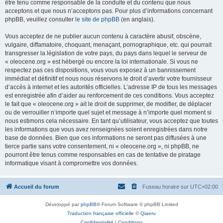
être tenu comme responsable de la conduite et du contenu que nous
acceptons et que nous n’acceptons pas. Pour plus d’informations concernant
phpBB, veuillez consulter
le site de phpBB
(en anglais).
Vous acceptez de ne publier aucun contenu à caractère abusif, obscène,
vulgaire, diffamatoire, choquant, menaçant, pornographique, etc. qui pourrait
transgresser la législation de votre pays, du pays dans lequel le serveur de
« oleocene.org » est hébergé ou encore la loi internationale. Si vous ne
respectez pas ces dispositions, vous vous exposez à un bannissement
immédiat et définitif et nous nous réservons le droit d’avertir votre fournisseur
d’accès à internet et les autorités officielles. L’adresse IP de tous les messages
est enregistrée afin d’aider au renforcement de ces conditions. Vous acceptez
le fait que « oleocene.org » ait le droit de supprimer, de modifier, de déplacer
ou de verrouiller n’importe quel sujet et message à n’importe quel moment si
nous estimons cela nécessaire. En tant qu’utilisateur, vous acceptez que toutes
les informations que vous avez renseignées soient enregistrées dans notre
base de données. Bien que ces informations ne seront pas diffusées à une
tierce partie sans votre consentement, ni « oleocene.org », ni phpBB, ne
pourront être tenus comme responsables en cas de tentative de piratage
informatique visant à compromettre vos données.
Accueil du forum
Fuseau horaire sur
UTC+02:00
Développé par
phpBB
® Forum Software © phpBB Limited
Traduction française officielle
©
Qiaeru
Confidentialité
|
Conditions