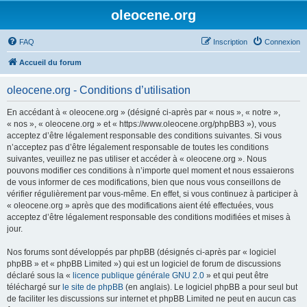
oleocene.org
FAQ
Inscription
Connexion
Accueil du forum
oleocene.org - Conditions d’utilisation
En accédant à « oleocene.org » (désigné ci-après par « nous », « notre »,
« nos », « oleocene.org » et « https://www.oleocene.org/phpBB3 »), vous
acceptez d’être légalement responsable des conditions suivantes. Si vous
n’acceptez pas d’être légalement responsable de toutes les conditions
suivantes, veuillez ne pas utiliser et accéder à « oleocene.org ». Nous
pouvons modifier ces conditions à n’importe quel moment et nous essaierons
de vous informer de ces modifications, bien que nous vous conseillons de
vérifier régulièrement par vous-même. En effet, si vous continuez à participer à
« oleocene.org » après que des modifications aient été effectuées, vous
acceptez d’être légalement responsable des conditions modifiées et mises à
jour.
Nos forums sont développés par phpBB (désignés ci-après par « logiciel
phpBB » et « phpBB Limited ») qui est un logiciel de forum de discussions
déclaré sous la «
licence publique générale GNU 2.0
» et qui peut être
téléchargé sur
le site de phpBB
(en anglais). Le logiciel phpBB a pour seul but
de faciliter les discussions sur internet et phpBB Limited ne peut en aucun cas