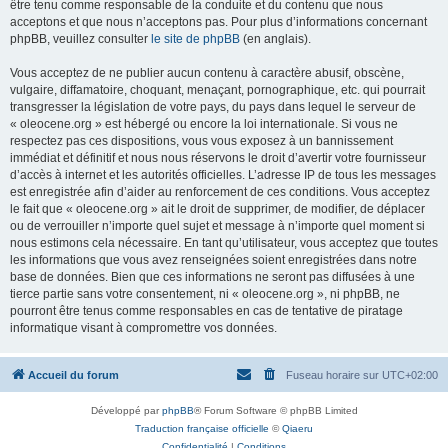
être tenu comme responsable de la conduite et du contenu que nous
acceptons et que nous n’acceptons pas. Pour plus d’informations concernant
phpBB, veuillez consulter
le site de phpBB
(en anglais).
Vous acceptez de ne publier aucun contenu à caractère abusif, obscène,
vulgaire, diffamatoire, choquant, menaçant, pornographique, etc. qui pourrait
transgresser la législation de votre pays, du pays dans lequel le serveur de
« oleocene.org » est hébergé ou encore la loi internationale. Si vous ne
respectez pas ces dispositions, vous vous exposez à un bannissement
immédiat et définitif et nous nous réservons le droit d’avertir votre fournisseur
d’accès à internet et les autorités officielles. L’adresse IP de tous les messages
est enregistrée afin d’aider au renforcement de ces conditions. Vous acceptez
le fait que « oleocene.org » ait le droit de supprimer, de modifier, de déplacer
ou de verrouiller n’importe quel sujet et message à n’importe quel moment si
nous estimons cela nécessaire. En tant qu’utilisateur, vous acceptez que toutes
les informations que vous avez renseignées soient enregistrées dans notre
base de données. Bien que ces informations ne seront pas diffusées à une
tierce partie sans votre consentement, ni « oleocene.org », ni phpBB, ne
pourront être tenus comme responsables en cas de tentative de piratage
informatique visant à compromettre vos données.
Accueil du forum
Fuseau horaire sur
UTC+02:00
Développé par
phpBB
® Forum Software © phpBB Limited
Traduction française officielle
©
Qiaeru
Confidentialité
|
Conditions