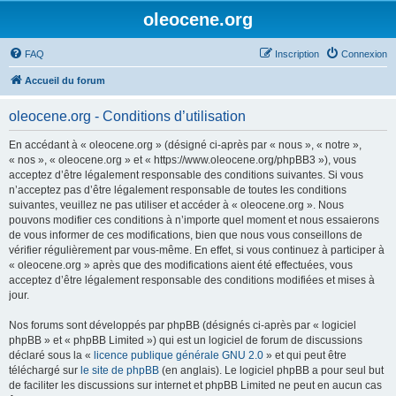
oleocene.org
FAQ
Inscription
Connexion
Accueil du forum
oleocene.org - Conditions d’utilisation
En accédant à « oleocene.org » (désigné ci-après par « nous », « notre »,
« nos », « oleocene.org » et « https://www.oleocene.org/phpBB3 »), vous
acceptez d’être légalement responsable des conditions suivantes. Si vous
n’acceptez pas d’être légalement responsable de toutes les conditions
suivantes, veuillez ne pas utiliser et accéder à « oleocene.org ». Nous
pouvons modifier ces conditions à n’importe quel moment et nous essaierons
de vous informer de ces modifications, bien que nous vous conseillons de
vérifier régulièrement par vous-même. En effet, si vous continuez à participer à
« oleocene.org » après que des modifications aient été effectuées, vous
acceptez d’être légalement responsable des conditions modifiées et mises à
jour.
Nos forums sont développés par phpBB (désignés ci-après par « logiciel
phpBB » et « phpBB Limited ») qui est un logiciel de forum de discussions
déclaré sous la «
licence publique générale GNU 2.0
» et qui peut être
téléchargé sur
le site de phpBB
(en anglais). Le logiciel phpBB a pour seul but
de faciliter les discussions sur internet et phpBB Limited ne peut en aucun cas