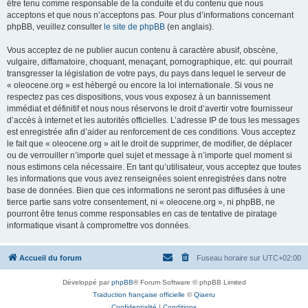
être tenu comme responsable de la conduite et du contenu que nous
acceptons et que nous n’acceptons pas. Pour plus d’informations concernant
phpBB, veuillez consulter
le site de phpBB
(en anglais).
Vous acceptez de ne publier aucun contenu à caractère abusif, obscène,
vulgaire, diffamatoire, choquant, menaçant, pornographique, etc. qui pourrait
transgresser la législation de votre pays, du pays dans lequel le serveur de
« oleocene.org » est hébergé ou encore la loi internationale. Si vous ne
respectez pas ces dispositions, vous vous exposez à un bannissement
immédiat et définitif et nous nous réservons le droit d’avertir votre fournisseur
d’accès à internet et les autorités officielles. L’adresse IP de tous les messages
est enregistrée afin d’aider au renforcement de ces conditions. Vous acceptez
le fait que « oleocene.org » ait le droit de supprimer, de modifier, de déplacer
ou de verrouiller n’importe quel sujet et message à n’importe quel moment si
nous estimons cela nécessaire. En tant qu’utilisateur, vous acceptez que toutes
les informations que vous avez renseignées soient enregistrées dans notre
base de données. Bien que ces informations ne seront pas diffusées à une
tierce partie sans votre consentement, ni « oleocene.org », ni phpBB, ne
pourront être tenus comme responsables en cas de tentative de piratage
informatique visant à compromettre vos données.
Accueil du forum
Fuseau horaire sur
UTC+02:00
Développé par
phpBB
® Forum Software © phpBB Limited
Traduction française officielle
©
Qiaeru
Confidentialité
|
Conditions