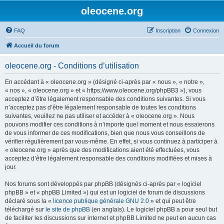
oleocene.org
FAQ
Inscription
Connexion
Accueil du forum
oleocene.org - Conditions d’utilisation
En accédant à « oleocene.org » (désigné ci-après par « nous », « notre »,
« nos », « oleocene.org » et « https://www.oleocene.org/phpBB3 »), vous
acceptez d’être légalement responsable des conditions suivantes. Si vous
n’acceptez pas d’être légalement responsable de toutes les conditions
suivantes, veuillez ne pas utiliser et accéder à « oleocene.org ». Nous
pouvons modifier ces conditions à n’importe quel moment et nous essaierons
de vous informer de ces modifications, bien que nous vous conseillons de
vérifier régulièrement par vous-même. En effet, si vous continuez à participer à
« oleocene.org » après que des modifications aient été effectuées, vous
acceptez d’être légalement responsable des conditions modifiées et mises à
jour.
Nos forums sont développés par phpBB (désignés ci-après par « logiciel
phpBB » et « phpBB Limited ») qui est un logiciel de forum de discussions
déclaré sous la «
licence publique générale GNU 2.0
» et qui peut être
téléchargé sur
le site de phpBB
(en anglais). Le logiciel phpBB a pour seul but
de faciliter les discussions sur internet et phpBB Limited ne peut en aucun cas