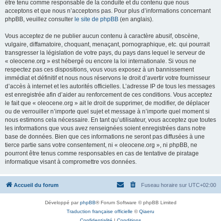
être tenu comme responsable de la conduite et du contenu que nous
acceptons et que nous n’acceptons pas. Pour plus d’informations concernant
phpBB, veuillez consulter
le site de phpBB
(en anglais).
Vous acceptez de ne publier aucun contenu à caractère abusif, obscène,
vulgaire, diffamatoire, choquant, menaçant, pornographique, etc. qui pourrait
transgresser la législation de votre pays, du pays dans lequel le serveur de
« oleocene.org » est hébergé ou encore la loi internationale. Si vous ne
respectez pas ces dispositions, vous vous exposez à un bannissement
immédiat et définitif et nous nous réservons le droit d’avertir votre fournisseur
d’accès à internet et les autorités officielles. L’adresse IP de tous les messages
est enregistrée afin d’aider au renforcement de ces conditions. Vous acceptez
le fait que « oleocene.org » ait le droit de supprimer, de modifier, de déplacer
ou de verrouiller n’importe quel sujet et message à n’importe quel moment si
nous estimons cela nécessaire. En tant qu’utilisateur, vous acceptez que toutes
les informations que vous avez renseignées soient enregistrées dans notre
base de données. Bien que ces informations ne seront pas diffusées à une
tierce partie sans votre consentement, ni « oleocene.org », ni phpBB, ne
pourront être tenus comme responsables en cas de tentative de piratage
informatique visant à compromettre vos données.
Accueil du forum
Fuseau horaire sur
UTC+02:00
Développé par
phpBB
® Forum Software © phpBB Limited
Traduction française officielle
©
Qiaeru
Confidentialité
|
Conditions