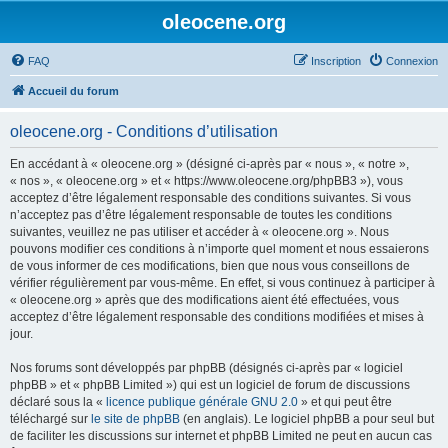
oleocene.org
FAQ
Inscription
Connexion
Accueil du forum
oleocene.org - Conditions d’utilisation
En accédant à « oleocene.org » (désigné ci-après par « nous », « notre »,
« nos », « oleocene.org » et « https://www.oleocene.org/phpBB3 »), vous
acceptez d’être légalement responsable des conditions suivantes. Si vous
n’acceptez pas d’être légalement responsable de toutes les conditions
suivantes, veuillez ne pas utiliser et accéder à « oleocene.org ». Nous
pouvons modifier ces conditions à n’importe quel moment et nous essaierons
de vous informer de ces modifications, bien que nous vous conseillons de
vérifier régulièrement par vous-même. En effet, si vous continuez à participer à
« oleocene.org » après que des modifications aient été effectuées, vous
acceptez d’être légalement responsable des conditions modifiées et mises à
jour.
Nos forums sont développés par phpBB (désignés ci-après par « logiciel
phpBB » et « phpBB Limited ») qui est un logiciel de forum de discussions
déclaré sous la «
licence publique générale GNU 2.0
» et qui peut être
téléchargé sur
le site de phpBB
(en anglais). Le logiciel phpBB a pour seul but
de faciliter les discussions sur internet et phpBB Limited ne peut en aucun cas