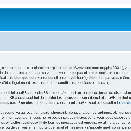
, « notre », « nos », « oleocene.org » et « https://www.oleocene.org/phpBB3 »), vo
 de toutes les conditions suivantes, veuillez ne pas utiliser et accéder à « oleoc
ations, bien que nous vous conseillons de vérifier régulièrement par vous-même. E
z d’être légalement responsable des conditions modifiées et mises à jour.
 logiciel phpBB » et « phpBB Limited ») qui est un logiciel de forum de discussio
iel phpBB a pour seul but de faciliter les discussions sur internet et phpBB Limit
ptons pas. Pour plus d’informations concernant phpBB, veuillez consulter
le site 
obscène, vulgaire, diffamatoire, choquant, menaçant, pornographique, etc. qui pourr
 loi internationale. Si vous ne respectez pas ces dispositions, vous vous exposez 
torités officielles. L’adresse IP de tous les messages est enregistrée afin d’aider au 
lacer ou de verrouiller n’importe quel sujet et message à n’importe quel moment si n