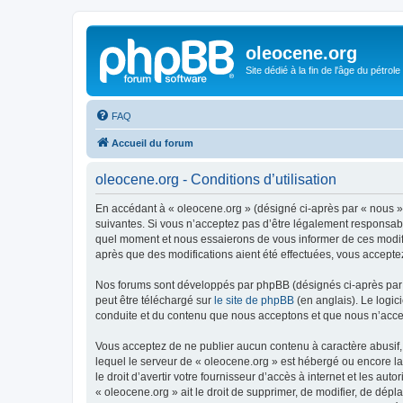
oleocene.org
Site dédié à la fin de l'âge du pétrole
FAQ
Accueil du forum
oleocene.org - Conditions d’utilisation
En accédant à « oleocene.org » (désigné ci-après par « nous »
suivantes. Si vous n’acceptez pas d’être légalement responsable
quel moment et nous essaierons de vous informer de ces modific
après que des modifications aient été effectuées, vous accepte
Nos forums sont développés par phpBB (désignés ci-après par «
peut être téléchargé sur
le site de phpBB
(en anglais). Le logic
conduite et du contenu que nous acceptons et que nous n’acce
Vous acceptez de ne publier aucun contenu à caractère abusif, 
lequel le serveur de « oleocene.org » est hébergé ou encore la
le droit d’avertir votre fournisseur d’accès à internet et les au
« oleocene.org » ait le droit de supprimer, de modifier, de dép