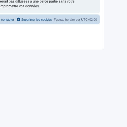
ont pas diffusées à une tierce partie sans votre
compromettre vos données.
 contacter
Supprimer les cookies
Fuseau horaire sur
UTC+02:00