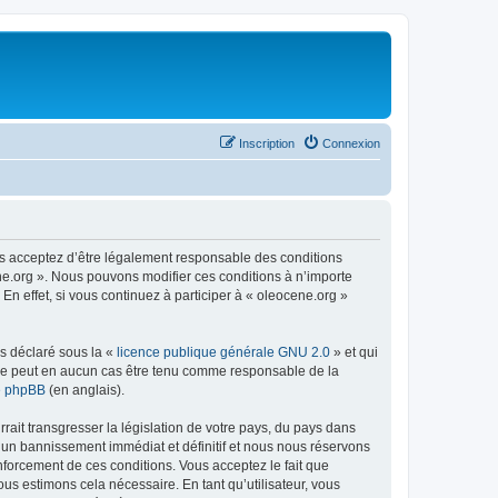
Inscription
Connexion
us acceptez d’être légalement responsable des conditions
ene.org ». Nous pouvons modifier ces conditions à n’importe
n effet, si vous continuez à participer à « oleocene.org »
ns déclaré sous la «
licence publique générale GNU 2.0
» et qui
ed ne peut en aucun cas être tenu comme responsable de la
de phpBB
(en anglais).
ait transgresser la législation de votre pays, du pays dans
à un bannissement immédiat et définitif et nous nous réservons
renforcement de ces conditions. Vous acceptez le fait que
ous estimons cela nécessaire. En tant qu’utilisateur, vous