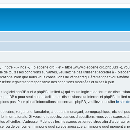
, « notre », « nos », « oleocene.org » et « https://www.oleocene.org/phpBB3 »), vo
 de toutes les conditions suivantes, veuillez ne pas utiliser et accéder à « oleoc
ations, bien que nous vous conseillons de vérifier régulièrement par vous-même. E
z d’être légalement responsable des conditions modifiées et mises à jour.
 logiciel phpBB » et « phpBB Limited ») qui est un logiciel de forum de discussio
iel phpBB a pour seul but de faciliter les discussions sur internet et phpBB Limit
ptons pas. Pour plus d’informations concernant phpBB, veuillez consulter
le site 
obscène, vulgaire, diffamatoire, choquant, menaçant, pornographique, etc. qui pourr
 loi internationale. Si vous ne respectez pas ces dispositions, vous vous exposez 
torités officielles. L’adresse IP de tous les messages est enregistrée afin d’aider au 
lacer ou de verrouiller n’importe quel sujet et message à n’importe quel moment si n