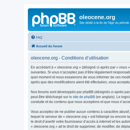
oleocene.org
Site dédié à la fin de l'âge du pétrole
FAQ
Accueil du forum
oleocene.org - Conditions d’utilisation
En accédant à « oleocene.org » (désigné ci-après par « nous »
suivantes. Si vous n’acceptez pas d’être légalement responsable
quel moment et nous essaierons de vous informer de ces modific
après que des modifications aient été effectuées, vous accepte
Nos forums sont développés par phpBB (désignés ci-après par «
peut être téléchargé sur
le site de phpBB
(en anglais). Le logic
conduite et du contenu que nous acceptons et que nous n’acce
Vous acceptez de ne publier aucun contenu à caractère abusif, 
lequel le serveur de « oleocene.org » est hébergé ou encore la
le droit d’avertir votre fournisseur d’accès à internet et les au
« oleocene.org » ait le droit de supprimer, de modifier, de dép