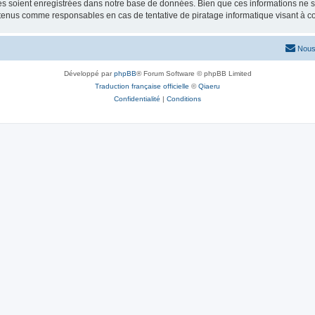
 soient enregistrées dans notre base de données. Bien que ces informations ne ser
 tenus comme responsables en cas de tentative de piratage informatique visant à 
Nous
Développé par
phpBB
® Forum Software © phpBB Limited
Traduction française officielle
©
Qiaeru
Confidentialité
|
Conditions