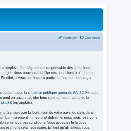
Inscription
Connexion
us acceptez d’être légalement responsable des conditions
ene.org ». Nous pouvons modifier ces conditions à n’importe
n effet, si vous continuez à participer à « oleocene.org »
ns déclaré sous la «
licence publique générale GNU 2.0
» et qui
ed ne peut en aucun cas être tenu comme responsable de la
de phpBB
(en anglais).
ait transgresser la législation de votre pays, du pays dans
à un bannissement immédiat et définitif et nous nous réservons
renforcement de ces conditions. Vous acceptez le fait que
ous estimons cela nécessaire. En tant qu’utilisateur, vous