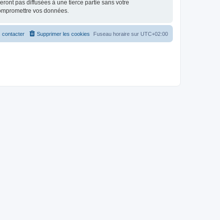
ont pas diffusées à une tierce partie sans votre
compromettre vos données.
 contacter
Supprimer les cookies
Fuseau horaire sur
UTC+02:00