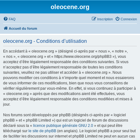
oleocene.org
FAQ
Inscription
Connexion
Accueil du forum
oleocene.org - Conditions d’utilisation
En accédant à « oleocene.org » (désigné ci-après par « nous », « notre »,
« nos », « oleocene.org » et « https://www.oleocene.org/phpBB3 »), vous
acceptez d’être légalement responsable des conditions suivantes. Si vous
n’acceptez pas d’être légalement responsable de toutes les conditions
suivantes, veuillez ne pas utiliser et accéder à « oleocene.org ». Nous
pouvons modifier ces conditions à n’importe quel moment et nous essaierons
de vous informer de ces modifications, bien que nous vous conseillons de
vérifier régulièrement par vous-même. En effet, si vous continuez à participer à
« oleocene.org » après que des modifications aient été effectuées, vous
acceptez d’être légalement responsable des conditions modifiées et mises à
jour.
Nos forums sont développés par phpBB (désignés ci-après par « logiciel
phpBB » et « phpBB Limited ») qui est un logiciel de forum de discussions
déclaré sous la «
licence publique générale GNU 2.0
» et qui peut être
téléchargé sur
le site de phpBB
(en anglais). Le logiciel phpBB a pour seul but
de faciliter les discussions sur internet et phpBB Limited ne peut en aucun cas