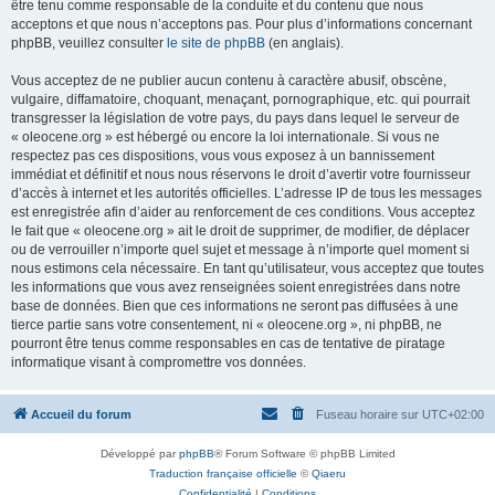
être tenu comme responsable de la conduite et du contenu que nous
acceptons et que nous n’acceptons pas. Pour plus d’informations concernant
phpBB, veuillez consulter
le site de phpBB
(en anglais).
Vous acceptez de ne publier aucun contenu à caractère abusif, obscène,
vulgaire, diffamatoire, choquant, menaçant, pornographique, etc. qui pourrait
transgresser la législation de votre pays, du pays dans lequel le serveur de
« oleocene.org » est hébergé ou encore la loi internationale. Si vous ne
respectez pas ces dispositions, vous vous exposez à un bannissement
immédiat et définitif et nous nous réservons le droit d’avertir votre fournisseur
d’accès à internet et les autorités officielles. L’adresse IP de tous les messages
est enregistrée afin d’aider au renforcement de ces conditions. Vous acceptez
le fait que « oleocene.org » ait le droit de supprimer, de modifier, de déplacer
ou de verrouiller n’importe quel sujet et message à n’importe quel moment si
nous estimons cela nécessaire. En tant qu’utilisateur, vous acceptez que toutes
les informations que vous avez renseignées soient enregistrées dans notre
base de données. Bien que ces informations ne seront pas diffusées à une
tierce partie sans votre consentement, ni « oleocene.org », ni phpBB, ne
pourront être tenus comme responsables en cas de tentative de piratage
informatique visant à compromettre vos données.
Accueil du forum
Fuseau horaire sur
UTC+02:00
Développé par
phpBB
® Forum Software © phpBB Limited
Traduction française officielle
©
Qiaeru
Confidentialité
|
Conditions