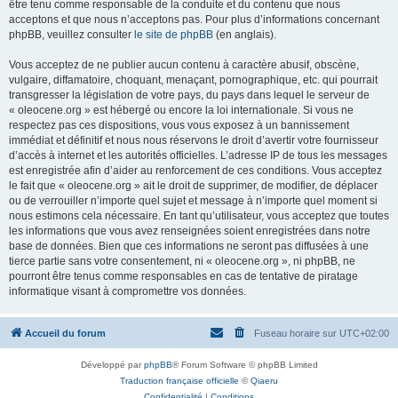
être tenu comme responsable de la conduite et du contenu que nous
acceptons et que nous n’acceptons pas. Pour plus d’informations concernant
phpBB, veuillez consulter
le site de phpBB
(en anglais).
Vous acceptez de ne publier aucun contenu à caractère abusif, obscène,
vulgaire, diffamatoire, choquant, menaçant, pornographique, etc. qui pourrait
transgresser la législation de votre pays, du pays dans lequel le serveur de
« oleocene.org » est hébergé ou encore la loi internationale. Si vous ne
respectez pas ces dispositions, vous vous exposez à un bannissement
immédiat et définitif et nous nous réservons le droit d’avertir votre fournisseur
d’accès à internet et les autorités officielles. L’adresse IP de tous les messages
est enregistrée afin d’aider au renforcement de ces conditions. Vous acceptez
le fait que « oleocene.org » ait le droit de supprimer, de modifier, de déplacer
ou de verrouiller n’importe quel sujet et message à n’importe quel moment si
nous estimons cela nécessaire. En tant qu’utilisateur, vous acceptez que toutes
les informations que vous avez renseignées soient enregistrées dans notre
base de données. Bien que ces informations ne seront pas diffusées à une
tierce partie sans votre consentement, ni « oleocene.org », ni phpBB, ne
pourront être tenus comme responsables en cas de tentative de piratage
informatique visant à compromettre vos données.
Accueil du forum
Fuseau horaire sur
UTC+02:00
Développé par
phpBB
® Forum Software © phpBB Limited
Traduction française officielle
©
Qiaeru
Confidentialité
|
Conditions