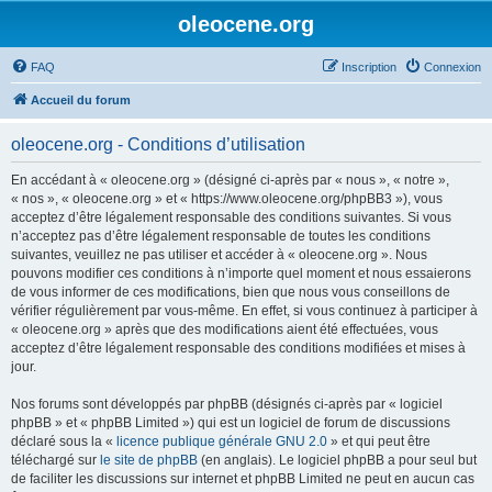
oleocene.org
FAQ
Inscription
Connexion
Accueil du forum
oleocene.org - Conditions d’utilisation
En accédant à « oleocene.org » (désigné ci-après par « nous », « notre »,
« nos », « oleocene.org » et « https://www.oleocene.org/phpBB3 »), vous
acceptez d’être légalement responsable des conditions suivantes. Si vous
n’acceptez pas d’être légalement responsable de toutes les conditions
suivantes, veuillez ne pas utiliser et accéder à « oleocene.org ». Nous
pouvons modifier ces conditions à n’importe quel moment et nous essaierons
de vous informer de ces modifications, bien que nous vous conseillons de
vérifier régulièrement par vous-même. En effet, si vous continuez à participer à
« oleocene.org » après que des modifications aient été effectuées, vous
acceptez d’être légalement responsable des conditions modifiées et mises à
jour.
Nos forums sont développés par phpBB (désignés ci-après par « logiciel
phpBB » et « phpBB Limited ») qui est un logiciel de forum de discussions
déclaré sous la «
licence publique générale GNU 2.0
» et qui peut être
téléchargé sur
le site de phpBB
(en anglais). Le logiciel phpBB a pour seul but
de faciliter les discussions sur internet et phpBB Limited ne peut en aucun cas