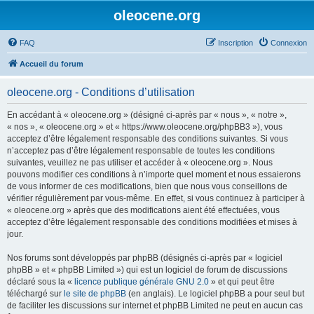
oleocene.org
FAQ
Inscription
Connexion
Accueil du forum
oleocene.org - Conditions d’utilisation
En accédant à « oleocene.org » (désigné ci-après par « nous », « notre »,
« nos », « oleocene.org » et « https://www.oleocene.org/phpBB3 »), vous
acceptez d’être légalement responsable des conditions suivantes. Si vous
n’acceptez pas d’être légalement responsable de toutes les conditions
suivantes, veuillez ne pas utiliser et accéder à « oleocene.org ». Nous
pouvons modifier ces conditions à n’importe quel moment et nous essaierons
de vous informer de ces modifications, bien que nous vous conseillons de
vérifier régulièrement par vous-même. En effet, si vous continuez à participer à
« oleocene.org » après que des modifications aient été effectuées, vous
acceptez d’être légalement responsable des conditions modifiées et mises à
jour.
Nos forums sont développés par phpBB (désignés ci-après par « logiciel
phpBB » et « phpBB Limited ») qui est un logiciel de forum de discussions
déclaré sous la «
licence publique générale GNU 2.0
» et qui peut être
téléchargé sur
le site de phpBB
(en anglais). Le logiciel phpBB a pour seul but
de faciliter les discussions sur internet et phpBB Limited ne peut en aucun cas