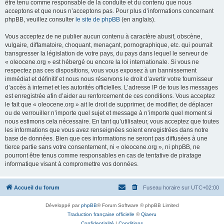
être tenu comme responsable de la conduite et du contenu que nous
acceptons et que nous n’acceptons pas. Pour plus d’informations concernant
phpBB, veuillez consulter
le site de phpBB
(en anglais).
Vous acceptez de ne publier aucun contenu à caractère abusif, obscène,
vulgaire, diffamatoire, choquant, menaçant, pornographique, etc. qui pourrait
transgresser la législation de votre pays, du pays dans lequel le serveur de
« oleocene.org » est hébergé ou encore la loi internationale. Si vous ne
respectez pas ces dispositions, vous vous exposez à un bannissement
immédiat et définitif et nous nous réservons le droit d’avertir votre fournisseur
d’accès à internet et les autorités officielles. L’adresse IP de tous les messages
est enregistrée afin d’aider au renforcement de ces conditions. Vous acceptez
le fait que « oleocene.org » ait le droit de supprimer, de modifier, de déplacer
ou de verrouiller n’importe quel sujet et message à n’importe quel moment si
nous estimons cela nécessaire. En tant qu’utilisateur, vous acceptez que toutes
les informations que vous avez renseignées soient enregistrées dans notre
base de données. Bien que ces informations ne seront pas diffusées à une
tierce partie sans votre consentement, ni « oleocene.org », ni phpBB, ne
pourront être tenus comme responsables en cas de tentative de piratage
informatique visant à compromettre vos données.
Accueil du forum
Fuseau horaire sur
UTC+02:00
Développé par
phpBB
® Forum Software © phpBB Limited
Traduction française officielle
©
Qiaeru
Confidentialité
|
Conditions