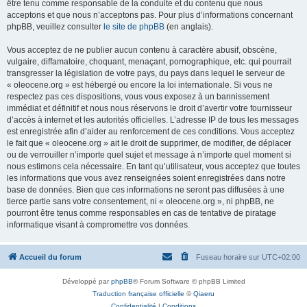
être tenu comme responsable de la conduite et du contenu que nous
acceptons et que nous n’acceptons pas. Pour plus d’informations concernant
phpBB, veuillez consulter
le site de phpBB
(en anglais).
Vous acceptez de ne publier aucun contenu à caractère abusif, obscène,
vulgaire, diffamatoire, choquant, menaçant, pornographique, etc. qui pourrait
transgresser la législation de votre pays, du pays dans lequel le serveur de
« oleocene.org » est hébergé ou encore la loi internationale. Si vous ne
respectez pas ces dispositions, vous vous exposez à un bannissement
immédiat et définitif et nous nous réservons le droit d’avertir votre fournisseur
d’accès à internet et les autorités officielles. L’adresse IP de tous les messages
est enregistrée afin d’aider au renforcement de ces conditions. Vous acceptez
le fait que « oleocene.org » ait le droit de supprimer, de modifier, de déplacer
ou de verrouiller n’importe quel sujet et message à n’importe quel moment si
nous estimons cela nécessaire. En tant qu’utilisateur, vous acceptez que toutes
les informations que vous avez renseignées soient enregistrées dans notre
base de données. Bien que ces informations ne seront pas diffusées à une
tierce partie sans votre consentement, ni « oleocene.org », ni phpBB, ne
pourront être tenus comme responsables en cas de tentative de piratage
informatique visant à compromettre vos données.
Accueil du forum
Fuseau horaire sur
UTC+02:00
Développé par
phpBB
® Forum Software © phpBB Limited
Traduction française officielle
©
Qiaeru
Confidentialité
|
Conditions