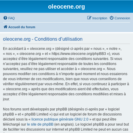
oleocene.org
FAQ
Inscription
Connexion
Accueil du forum
oleocene.org - Conditions d’utilisation
En accédant à « oleocene.org » (désigné ci-après par « nous », « notre »,
« nos », « oleocene.org » et « https://www.oleocene.org/phpBB3 »), vous
acceptez d’être légalement responsable des conditions suivantes. Si vous
n’acceptez pas d’être légalement responsable de toutes les conditions
suivantes, veuillez ne pas utiliser et accéder à « oleocene.org ». Nous
pouvons modifier ces conditions à n’importe quel moment et nous essaierons
de vous informer de ces modifications, bien que nous vous conseillons de
vérifier régulièrement par vous-même. En effet, si vous continuez à participer à
« oleocene.org » après que des modifications aient été effectuées, vous
acceptez d’être légalement responsable des conditions modifiées et mises à
jour.
Nos forums sont développés par phpBB (désignés ci-après par « logiciel
phpBB » et « phpBB Limited ») qui est un logiciel de forum de discussions
déclaré sous la «
licence publique générale GNU 2.0
» et qui peut être
téléchargé sur
le site de phpBB
(en anglais). Le logiciel phpBB a pour seul but
de faciliter les discussions sur internet et phpBB Limited ne peut en aucun cas