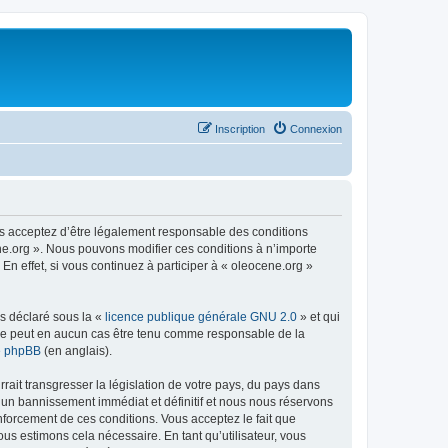
Inscription
Connexion
us acceptez d’être légalement responsable des conditions
ene.org ». Nous pouvons modifier ces conditions à n’importe
n effet, si vous continuez à participer à « oleocene.org »
ns déclaré sous la «
licence publique générale GNU 2.0
» et qui
ed ne peut en aucun cas être tenu comme responsable de la
de phpBB
(en anglais).
ait transgresser la législation de votre pays, du pays dans
à un bannissement immédiat et définitif et nous nous réservons
renforcement de ces conditions. Vous acceptez le fait que
ous estimons cela nécessaire. En tant qu’utilisateur, vous