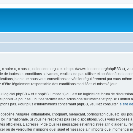
, « notre », « nos », « oleocene.org » et « https://www.oleocene.org/phpBB3 »), vo
 de toutes les conditions suivantes, veuillez ne pas utiliser et accéder à « oleoc
ations, bien que nous vous conseillons de vérifier régulièrement par vous-même. E
z d’être légalement responsable des conditions modifiées et mises à jour.
 logiciel phpBB » et « phpBB Limited ») qui est un logiciel de forum de discussio
iel phpBB a pour seul but de faciliter les discussions sur internet et phpBB Limit
ptons pas. Pour plus d’informations concernant phpBB, veuillez consulter
le site 
obscène, vulgaire, diffamatoire, choquant, menaçant, pornographique, etc. qui pourr
 loi internationale. Si vous ne respectez pas ces dispositions, vous vous exposez 
torités officielles. L’adresse IP de tous les messages est enregistrée afin d’aider au 
lacer ou de verrouiller n’importe quel sujet et message à n’importe quel moment si n