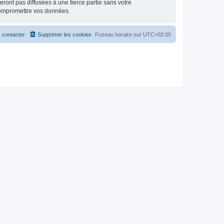
ont pas diffusées à une tierce partie sans votre
compromettre vos données.
 contacter
Supprimer les cookies
Fuseau horaire sur
UTC+02:00