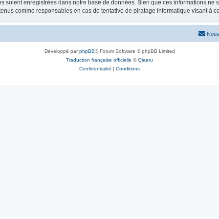
 soient enregistrées dans notre base de données. Bien que ces informations ne ser
 tenus comme responsables en cas de tentative de piratage informatique visant à 
Nous
Développé par
phpBB
® Forum Software © phpBB Limited
Traduction française officielle
©
Qiaeru
Confidentialité
|
Conditions