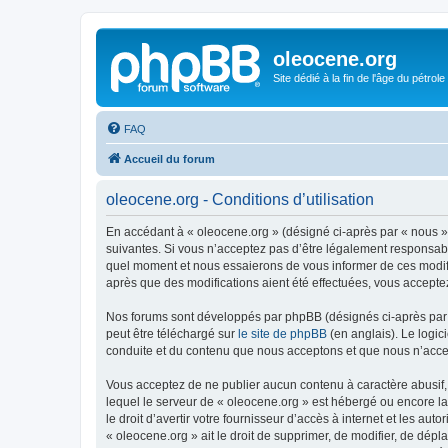
oleocene.org
Site dédié à la fin de l'âge du pétrole
FAQ
Accueil du forum
oleocene.org - Conditions d’utilisation
En accédant à « oleocene.org » (désigné ci-après par « nous »
suivantes. Si vous n’acceptez pas d’être légalement responsable
quel moment et nous essaierons de vous informer de ces modific
après que des modifications aient été effectuées, vous accepte
Nos forums sont développés par phpBB (désignés ci-après par «
peut être téléchargé sur
le site de phpBB
(en anglais). Le logic
conduite et du contenu que nous acceptons et que nous n’acce
Vous acceptez de ne publier aucun contenu à caractère abusif, 
lequel le serveur de « oleocene.org » est hébergé ou encore la
le droit d’avertir votre fournisseur d’accès à internet et les au
« oleocene.org » ait le droit de supprimer, de modifier, de dép