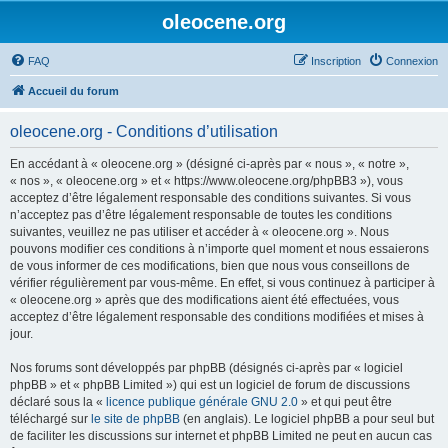
oleocene.org
FAQ
Inscription
Connexion
Accueil du forum
oleocene.org - Conditions d’utilisation
En accédant à « oleocene.org » (désigné ci-après par « nous », « notre »,
« nos », « oleocene.org » et « https://www.oleocene.org/phpBB3 »), vous
acceptez d’être légalement responsable des conditions suivantes. Si vous
n’acceptez pas d’être légalement responsable de toutes les conditions
suivantes, veuillez ne pas utiliser et accéder à « oleocene.org ». Nous
pouvons modifier ces conditions à n’importe quel moment et nous essaierons
de vous informer de ces modifications, bien que nous vous conseillons de
vérifier régulièrement par vous-même. En effet, si vous continuez à participer à
« oleocene.org » après que des modifications aient été effectuées, vous
acceptez d’être légalement responsable des conditions modifiées et mises à
jour.
Nos forums sont développés par phpBB (désignés ci-après par « logiciel
phpBB » et « phpBB Limited ») qui est un logiciel de forum de discussions
déclaré sous la «
licence publique générale GNU 2.0
» et qui peut être
téléchargé sur
le site de phpBB
(en anglais). Le logiciel phpBB a pour seul but
de faciliter les discussions sur internet et phpBB Limited ne peut en aucun cas