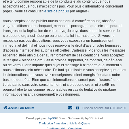
être tenu comme responsable de la conduite et du contenu que nous
acceptons et que nous n’acceptons pas. Pour plus d’informations concernant
phpBB, veuillez consulter
le site de phpBB
(en anglais).
Vous acceptez de ne publier aucun contenu à caractère abusif, obscène,
vulgaire, diffamatoire, choquant, menaçant, pornographique, etc. qui pourrait
transgresser la législation de votre pays, du pays dans lequel le serveur de
« oleocene.org » est hébergé ou encore la loi internationale. Si vous ne
respectez pas ces dispositions, vous vous exposez à un bannissement
immédiat et définitif et nous nous réservons le droit d’avertir votre fournisseur
d’accès à internet et les autorités officielles. L’adresse IP de tous les messages
est enregistrée afin d’aider au renforcement de ces conditions. Vous acceptez
le fait que « oleocene.org » ait le droit de supprimer, de modifier, de déplacer
ou de verrouiller n’importe quel sujet et message à n’importe quel moment si
nous estimons cela nécessaire. En tant qu’utilisateur, vous acceptez que toutes
les informations que vous avez renseignées soient enregistrées dans notre
base de données. Bien que ces informations ne seront pas diffusées à une
tierce partie sans votre consentement, ni « oleocene.org », ni phpBB, ne
pourront être tenus comme responsables en cas de tentative de piratage
informatique visant à compromettre vos données.
Accueil du forum
Fuseau horaire sur
UTC+02:00
Développé par
phpBB
® Forum Software © phpBB Limited
Traduction française officielle
©
Qiaeru
Confidentialité
|
Conditions