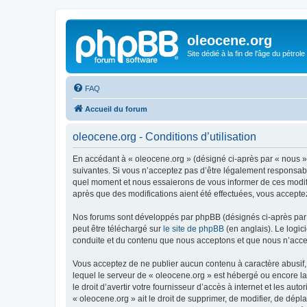
oleocene.org
Site dédié à la fin de l'âge du pétrole
FAQ
Accueil du forum
oleocene.org - Conditions d’utilisation
En accédant à « oleocene.org » (désigné ci-après par « nous »
suivantes. Si vous n’acceptez pas d’être légalement responsable
quel moment et nous essaierons de vous informer de ces modific
après que des modifications aient été effectuées, vous accepte
Nos forums sont développés par phpBB (désignés ci-après par «
peut être téléchargé sur
le site de phpBB
(en anglais). Le logic
conduite et du contenu que nous acceptons et que nous n’acce
Vous acceptez de ne publier aucun contenu à caractère abusif, 
lequel le serveur de « oleocene.org » est hébergé ou encore la
le droit d’avertir votre fournisseur d’accès à internet et les au
« oleocene.org » ait le droit de supprimer, de modifier, de dép