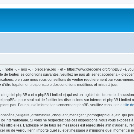
, « notre », « nos », « oleocene.org » et « https://www.oleocene.org/phpBB3 »), vo
 de toutes les conditions suivantes, veuillez ne pas utiliser et accéder à « oleoc
ations, bien que nous vous conseillons de vérifier régulièrement par vous-même. E
z d’être légalement responsable des conditions modifiées et mises à jour.
 logiciel phpBB » et « phpBB Limited ») qui est un logiciel de forum de discussio
iel phpBB a pour seul but de faciliter les discussions sur internet et phpBB Limit
ptons pas. Pour plus d’informations concernant phpBB, veuillez consulter
le site 
obscène, vulgaire, diffamatoire, choquant, menaçant, pornographique, etc. qui pourr
 loi internationale. Si vous ne respectez pas ces dispositions, vous vous exposez 
torités officielles. L’adresse IP de tous les messages est enregistrée afin d’aider au 
lacer ou de verrouiller n’importe quel sujet et message à n’importe quel moment si n