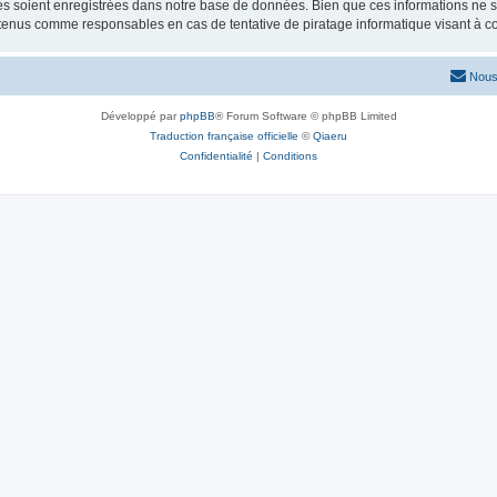
 soient enregistrées dans notre base de données. Bien que ces informations ne ser
 tenus comme responsables en cas de tentative de piratage informatique visant à 
Nous
Développé par
phpBB
® Forum Software © phpBB Limited
Traduction française officielle
©
Qiaeru
Confidentialité
|
Conditions