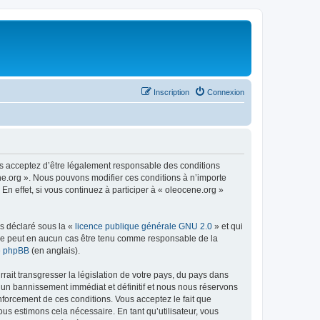
Inscription
Connexion
us acceptez d’être légalement responsable des conditions
ene.org ». Nous pouvons modifier ces conditions à n’importe
n effet, si vous continuez à participer à « oleocene.org »
ns déclaré sous la «
licence publique générale GNU 2.0
» et qui
ed ne peut en aucun cas être tenu comme responsable de la
de phpBB
(en anglais).
ait transgresser la législation de votre pays, du pays dans
à un bannissement immédiat et définitif et nous nous réservons
renforcement de ces conditions. Vous acceptez le fait que
ous estimons cela nécessaire. En tant qu’utilisateur, vous