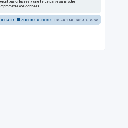
ont pas diffusées à une tierce partie sans votre
compromettre vos données.
 contacter
Supprimer les cookies
Fuseau horaire sur
UTC+02:00