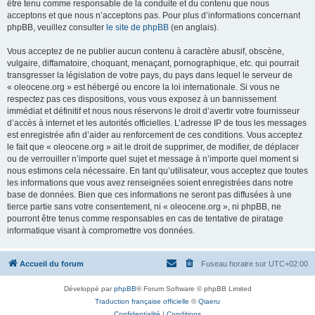
être tenu comme responsable de la conduite et du contenu que nous
acceptons et que nous n’acceptons pas. Pour plus d’informations concernant
phpBB, veuillez consulter
le site de phpBB
(en anglais).
Vous acceptez de ne publier aucun contenu à caractère abusif, obscène,
vulgaire, diffamatoire, choquant, menaçant, pornographique, etc. qui pourrait
transgresser la législation de votre pays, du pays dans lequel le serveur de
« oleocene.org » est hébergé ou encore la loi internationale. Si vous ne
respectez pas ces dispositions, vous vous exposez à un bannissement
immédiat et définitif et nous nous réservons le droit d’avertir votre fournisseur
d’accès à internet et les autorités officielles. L’adresse IP de tous les messages
est enregistrée afin d’aider au renforcement de ces conditions. Vous acceptez
le fait que « oleocene.org » ait le droit de supprimer, de modifier, de déplacer
ou de verrouiller n’importe quel sujet et message à n’importe quel moment si
nous estimons cela nécessaire. En tant qu’utilisateur, vous acceptez que toutes
les informations que vous avez renseignées soient enregistrées dans notre
base de données. Bien que ces informations ne seront pas diffusées à une
tierce partie sans votre consentement, ni « oleocene.org », ni phpBB, ne
pourront être tenus comme responsables en cas de tentative de piratage
informatique visant à compromettre vos données.
Accueil du forum
Fuseau horaire sur
UTC+02:00
Développé par
phpBB
® Forum Software © phpBB Limited
Traduction française officielle
©
Qiaeru
Confidentialité
|
Conditions