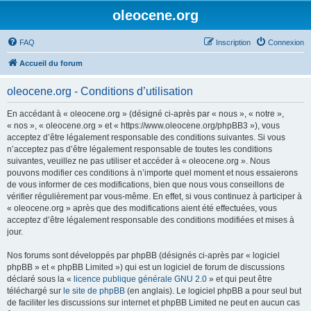
oleocene.org
FAQ
Inscription
Connexion
Accueil du forum
oleocene.org - Conditions d’utilisation
En accédant à « oleocene.org » (désigné ci-après par « nous », « notre »,
« nos », « oleocene.org » et « https://www.oleocene.org/phpBB3 »), vous
acceptez d’être légalement responsable des conditions suivantes. Si vous
n’acceptez pas d’être légalement responsable de toutes les conditions
suivantes, veuillez ne pas utiliser et accéder à « oleocene.org ». Nous
pouvons modifier ces conditions à n’importe quel moment et nous essaierons
de vous informer de ces modifications, bien que nous vous conseillons de
vérifier régulièrement par vous-même. En effet, si vous continuez à participer à
« oleocene.org » après que des modifications aient été effectuées, vous
acceptez d’être légalement responsable des conditions modifiées et mises à
jour.
Nos forums sont développés par phpBB (désignés ci-après par « logiciel
phpBB » et « phpBB Limited ») qui est un logiciel de forum de discussions
déclaré sous la «
licence publique générale GNU 2.0
» et qui peut être
téléchargé sur
le site de phpBB
(en anglais). Le logiciel phpBB a pour seul but
de faciliter les discussions sur internet et phpBB Limited ne peut en aucun cas