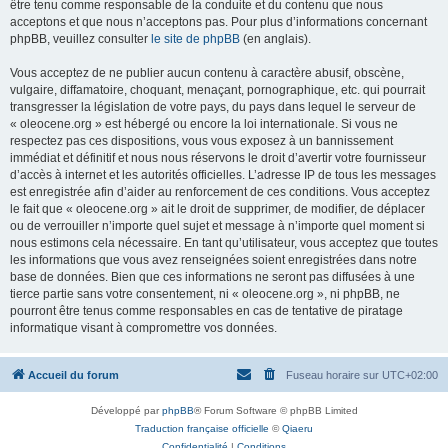
être tenu comme responsable de la conduite et du contenu que nous
acceptons et que nous n’acceptons pas. Pour plus d’informations concernant
phpBB, veuillez consulter
le site de phpBB
(en anglais).
Vous acceptez de ne publier aucun contenu à caractère abusif, obscène,
vulgaire, diffamatoire, choquant, menaçant, pornographique, etc. qui pourrait
transgresser la législation de votre pays, du pays dans lequel le serveur de
« oleocene.org » est hébergé ou encore la loi internationale. Si vous ne
respectez pas ces dispositions, vous vous exposez à un bannissement
immédiat et définitif et nous nous réservons le droit d’avertir votre fournisseur
d’accès à internet et les autorités officielles. L’adresse IP de tous les messages
est enregistrée afin d’aider au renforcement de ces conditions. Vous acceptez
le fait que « oleocene.org » ait le droit de supprimer, de modifier, de déplacer
ou de verrouiller n’importe quel sujet et message à n’importe quel moment si
nous estimons cela nécessaire. En tant qu’utilisateur, vous acceptez que toutes
les informations que vous avez renseignées soient enregistrées dans notre
base de données. Bien que ces informations ne seront pas diffusées à une
tierce partie sans votre consentement, ni « oleocene.org », ni phpBB, ne
pourront être tenus comme responsables en cas de tentative de piratage
informatique visant à compromettre vos données.
Accueil du forum
Fuseau horaire sur
UTC+02:00
Développé par
phpBB
® Forum Software © phpBB Limited
Traduction française officielle
©
Qiaeru
Confidentialité
|
Conditions