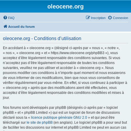
oleocene.org
FAQ
Inscription
Connexion
Accueil du forum
oleocene.org - Conditions d’utilisation
En accédant à « oleocene.org » (désigné ci-après par « nous », « notre »,
« nos », « oleocene.org » et « https://www.oleocene.org/phpBB3 »), vous
acceptez d’être légalement responsable des conditions suivantes. Si vous
n’acceptez pas d’être légalement responsable de toutes les conditions
suivantes, veuillez ne pas utiliser et accéder à « oleocene.org ». Nous
pouvons modifier ces conditions à n’importe quel moment et nous essaierons
de vous informer de ces modifications, bien que nous vous conseillons de
vérifier régulièrement par vous-même. En effet, si vous continuez à participer à
« oleocene.org » après que des modifications aient été effectuées, vous
acceptez d’être légalement responsable des conditions modifiées et mises à
jour.
Nos forums sont développés par phpBB (désignés ci-après par « logiciel
phpBB » et « phpBB Limited ») qui est un logiciel de forum de discussions
déclaré sous la «
licence publique générale GNU 2.0
» et qui peut être
téléchargé sur
le site de phpBB
(en anglais). Le logiciel phpBB a pour seul but
de faciliter les discussions sur internet et phpBB Limited ne peut en aucun cas