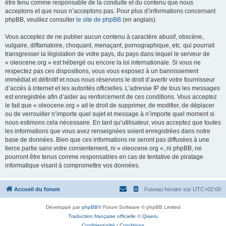
être tenu comme responsable de la conduite et du contenu que nous
acceptons et que nous n’acceptons pas. Pour plus d’informations concernant
phpBB, veuillez consulter
le site de phpBB
(en anglais).
Vous acceptez de ne publier aucun contenu à caractère abusif, obscène,
vulgaire, diffamatoire, choquant, menaçant, pornographique, etc. qui pourrait
transgresser la législation de votre pays, du pays dans lequel le serveur de
« oleocene.org » est hébergé ou encore la loi internationale. Si vous ne
respectez pas ces dispositions, vous vous exposez à un bannissement
immédiat et définitif et nous nous réservons le droit d’avertir votre fournisseur
d’accès à internet et les autorités officielles. L’adresse IP de tous les messages
est enregistrée afin d’aider au renforcement de ces conditions. Vous acceptez
le fait que « oleocene.org » ait le droit de supprimer, de modifier, de déplacer
ou de verrouiller n’importe quel sujet et message à n’importe quel moment si
nous estimons cela nécessaire. En tant qu’utilisateur, vous acceptez que toutes
les informations que vous avez renseignées soient enregistrées dans notre
base de données. Bien que ces informations ne seront pas diffusées à une
tierce partie sans votre consentement, ni « oleocene.org », ni phpBB, ne
pourront être tenus comme responsables en cas de tentative de piratage
informatique visant à compromettre vos données.
Accueil du forum
Fuseau horaire sur
UTC+02:00
Développé par
phpBB
® Forum Software © phpBB Limited
Traduction française officielle
©
Qiaeru
Confidentialité
|
Conditions