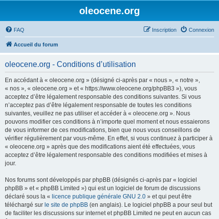
oleocene.org
FAQ
Inscription
Connexion
Accueil du forum
oleocene.org - Conditions d’utilisation
En accédant à « oleocene.org » (désigné ci-après par « nous », « notre »,
« nos », « oleocene.org » et « https://www.oleocene.org/phpBB3 »), vous
acceptez d’être légalement responsable des conditions suivantes. Si vous
n’acceptez pas d’être légalement responsable de toutes les conditions
suivantes, veuillez ne pas utiliser et accéder à « oleocene.org ». Nous
pouvons modifier ces conditions à n’importe quel moment et nous essaierons
de vous informer de ces modifications, bien que nous vous conseillons de
vérifier régulièrement par vous-même. En effet, si vous continuez à participer à
« oleocene.org » après que des modifications aient été effectuées, vous
acceptez d’être légalement responsable des conditions modifiées et mises à
jour.
Nos forums sont développés par phpBB (désignés ci-après par « logiciel
phpBB » et « phpBB Limited ») qui est un logiciel de forum de discussions
déclaré sous la «
licence publique générale GNU 2.0
» et qui peut être
téléchargé sur
le site de phpBB
(en anglais). Le logiciel phpBB a pour seul but
de faciliter les discussions sur internet et phpBB Limited ne peut en aucun cas