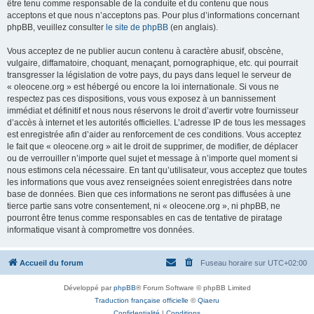
être tenu comme responsable de la conduite et du contenu que nous
acceptons et que nous n’acceptons pas. Pour plus d’informations concernant
phpBB, veuillez consulter
le site de phpBB
(en anglais).
Vous acceptez de ne publier aucun contenu à caractère abusif, obscène,
vulgaire, diffamatoire, choquant, menaçant, pornographique, etc. qui pourrait
transgresser la législation de votre pays, du pays dans lequel le serveur de
« oleocene.org » est hébergé ou encore la loi internationale. Si vous ne
respectez pas ces dispositions, vous vous exposez à un bannissement
immédiat et définitif et nous nous réservons le droit d’avertir votre fournisseur
d’accès à internet et les autorités officielles. L’adresse IP de tous les messages
est enregistrée afin d’aider au renforcement de ces conditions. Vous acceptez
le fait que « oleocene.org » ait le droit de supprimer, de modifier, de déplacer
ou de verrouiller n’importe quel sujet et message à n’importe quel moment si
nous estimons cela nécessaire. En tant qu’utilisateur, vous acceptez que toutes
les informations que vous avez renseignées soient enregistrées dans notre
base de données. Bien que ces informations ne seront pas diffusées à une
tierce partie sans votre consentement, ni « oleocene.org », ni phpBB, ne
pourront être tenus comme responsables en cas de tentative de piratage
informatique visant à compromettre vos données.
Accueil du forum
Fuseau horaire sur
UTC+02:00
Développé par
phpBB
® Forum Software © phpBB Limited
Traduction française officielle
©
Qiaeru
Confidentialité
|
Conditions