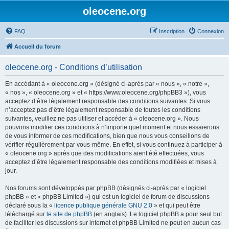
oleocene.org
FAQ
Inscription
Connexion
Accueil du forum
oleocene.org - Conditions d’utilisation
En accédant à « oleocene.org » (désigné ci-après par « nous », « notre »,
« nos », « oleocene.org » et « https://www.oleocene.org/phpBB3 »), vous
acceptez d’être légalement responsable des conditions suivantes. Si vous
n’acceptez pas d’être légalement responsable de toutes les conditions
suivantes, veuillez ne pas utiliser et accéder à « oleocene.org ». Nous
pouvons modifier ces conditions à n’importe quel moment et nous essaierons
de vous informer de ces modifications, bien que nous vous conseillons de
vérifier régulièrement par vous-même. En effet, si vous continuez à participer à
« oleocene.org » après que des modifications aient été effectuées, vous
acceptez d’être légalement responsable des conditions modifiées et mises à
jour.
Nos forums sont développés par phpBB (désignés ci-après par « logiciel
phpBB » et « phpBB Limited ») qui est un logiciel de forum de discussions
déclaré sous la «
licence publique générale GNU 2.0
» et qui peut être
téléchargé sur
le site de phpBB
(en anglais). Le logiciel phpBB a pour seul but
de faciliter les discussions sur internet et phpBB Limited ne peut en aucun cas