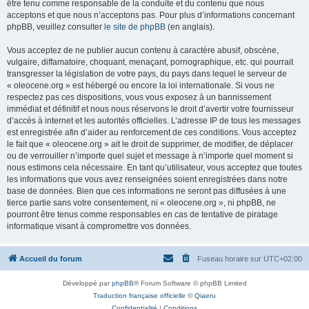
être tenu comme responsable de la conduite et du contenu que nous
acceptons et que nous n’acceptons pas. Pour plus d’informations concernant
phpBB, veuillez consulter
le site de phpBB
(en anglais).
Vous acceptez de ne publier aucun contenu à caractère abusif, obscène,
vulgaire, diffamatoire, choquant, menaçant, pornographique, etc. qui pourrait
transgresser la législation de votre pays, du pays dans lequel le serveur de
« oleocene.org » est hébergé ou encore la loi internationale. Si vous ne
respectez pas ces dispositions, vous vous exposez à un bannissement
immédiat et définitif et nous nous réservons le droit d’avertir votre fournisseur
d’accès à internet et les autorités officielles. L’adresse IP de tous les messages
est enregistrée afin d’aider au renforcement de ces conditions. Vous acceptez
le fait que « oleocene.org » ait le droit de supprimer, de modifier, de déplacer
ou de verrouiller n’importe quel sujet et message à n’importe quel moment si
nous estimons cela nécessaire. En tant qu’utilisateur, vous acceptez que toutes
les informations que vous avez renseignées soient enregistrées dans notre
base de données. Bien que ces informations ne seront pas diffusées à une
tierce partie sans votre consentement, ni « oleocene.org », ni phpBB, ne
pourront être tenus comme responsables en cas de tentative de piratage
informatique visant à compromettre vos données.
Accueil du forum
Fuseau horaire sur
UTC+02:00
Développé par
phpBB
® Forum Software © phpBB Limited
Traduction française officielle
©
Qiaeru
Confidentialité
|
Conditions