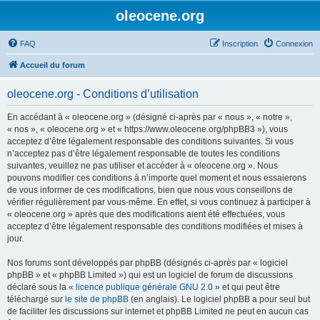
oleocene.org
FAQ
Inscription
Connexion
Accueil du forum
oleocene.org - Conditions d’utilisation
En accédant à « oleocene.org » (désigné ci-après par « nous », « notre »,
« nos », « oleocene.org » et « https://www.oleocene.org/phpBB3 »), vous
acceptez d’être légalement responsable des conditions suivantes. Si vous
n’acceptez pas d’être légalement responsable de toutes les conditions
suivantes, veuillez ne pas utiliser et accéder à « oleocene.org ». Nous
pouvons modifier ces conditions à n’importe quel moment et nous essaierons
de vous informer de ces modifications, bien que nous vous conseillons de
vérifier régulièrement par vous-même. En effet, si vous continuez à participer à
« oleocene.org » après que des modifications aient été effectuées, vous
acceptez d’être légalement responsable des conditions modifiées et mises à
jour.
Nos forums sont développés par phpBB (désignés ci-après par « logiciel
phpBB » et « phpBB Limited ») qui est un logiciel de forum de discussions
déclaré sous la «
licence publique générale GNU 2.0
» et qui peut être
téléchargé sur
le site de phpBB
(en anglais). Le logiciel phpBB a pour seul but
de faciliter les discussions sur internet et phpBB Limited ne peut en aucun cas