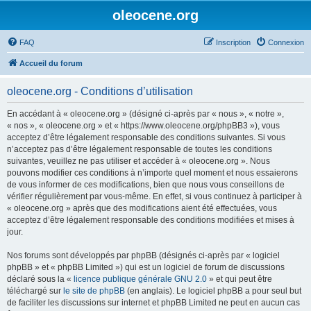
oleocene.org
FAQ
Inscription
Connexion
Accueil du forum
oleocene.org - Conditions d’utilisation
En accédant à « oleocene.org » (désigné ci-après par « nous », « notre »,
« nos », « oleocene.org » et « https://www.oleocene.org/phpBB3 »), vous
acceptez d’être légalement responsable des conditions suivantes. Si vous
n’acceptez pas d’être légalement responsable de toutes les conditions
suivantes, veuillez ne pas utiliser et accéder à « oleocene.org ». Nous
pouvons modifier ces conditions à n’importe quel moment et nous essaierons
de vous informer de ces modifications, bien que nous vous conseillons de
vérifier régulièrement par vous-même. En effet, si vous continuez à participer à
« oleocene.org » après que des modifications aient été effectuées, vous
acceptez d’être légalement responsable des conditions modifiées et mises à
jour.
Nos forums sont développés par phpBB (désignés ci-après par « logiciel
phpBB » et « phpBB Limited ») qui est un logiciel de forum de discussions
déclaré sous la «
licence publique générale GNU 2.0
» et qui peut être
téléchargé sur
le site de phpBB
(en anglais). Le logiciel phpBB a pour seul but
de faciliter les discussions sur internet et phpBB Limited ne peut en aucun cas