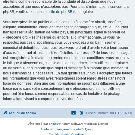
être tenu comme responsable de la conduite et du contenu que nous
acceptons et que nous n’acceptons pas. Pour plus d’informations concernant
phpBB, veuillez consulter
le site de phpBB
(en anglais).
Vous acceptez de ne publier aucun contenu à caractère abusif, obscène,
vulgaire, diffamatoire, choquant, menaçant, pornographique, etc. qui pourrait
transgresser la législation de votre pays, du pays dans lequel le serveur de
« oleocene.org » est hébergé ou encore la loi internationale. Si vous ne
respectez pas ces dispositions, vous vous exposez à un bannissement
immédiat et définitif et nous nous réservons le droit d’avertir votre fournisseur
d’accès à internet et les autorités officielles. L’adresse IP de tous les messages
est enregistrée afin d’aider au renforcement de ces conditions. Vous acceptez
le fait que « oleocene.org » ait le droit de supprimer, de modifier, de déplacer
ou de verrouiller n’importe quel sujet et message à n’importe quel moment si
nous estimons cela nécessaire. En tant qu’utilisateur, vous acceptez que toutes
les informations que vous avez renseignées soient enregistrées dans notre
base de données. Bien que ces informations ne seront pas diffusées à une
tierce partie sans votre consentement, ni « oleocene.org », ni phpBB, ne
pourront être tenus comme responsables en cas de tentative de piratage
informatique visant à compromettre vos données.
Accueil du forum
Fuseau horaire sur
UTC+02:00
Développé par
phpBB
® Forum Software © phpBB Limited
Traduction française officielle
©
Qiaeru
Confidentialité
|
Conditions