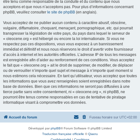
être tenu comme responsable de la conduite et du contenu que nous
acceptons et que nous n’acceptons pas. Pour plus d’informations concernant
phpBB, veuillez consulter
le site de phpBB
(en anglais).
Vous acceptez de ne publier aucun contenu à caractère abusif, obscène,
vulgaire, diffamatoire, choquant, menaçant, pornographique, etc. qui pourrait
transgresser la législation de votre pays, du pays dans lequel le serveur de
« oleocene.org » est hébergé ou encore la loi internationale. Si vous ne
respectez pas ces dispositions, vous vous exposez à un bannissement
immédiat et définitif et nous nous réservons le droit d’avertir votre fournisseur
d’accès à internet et les autorités officielles. L’adresse IP de tous les messages
est enregistrée afin d’aider au renforcement de ces conditions. Vous acceptez
le fait que « oleocene.org » ait le droit de supprimer, de modifier, de déplacer
ou de verrouiller n’importe quel sujet et message à n’importe quel moment si
nous estimons cela nécessaire. En tant qu’utilisateur, vous acceptez que toutes
les informations que vous avez renseignées soient enregistrées dans notre
base de données. Bien que ces informations ne seront pas diffusées à une
tierce partie sans votre consentement, ni « oleocene.org », ni phpBB, ne
pourront être tenus comme responsables en cas de tentative de piratage
informatique visant à compromettre vos données.
Accueil du forum
Fuseau horaire sur
UTC+02:00
Développé par
phpBB
® Forum Software © phpBB Limited
Traduction française officielle
©
Qiaeru
Confidentialité
|
Conditions