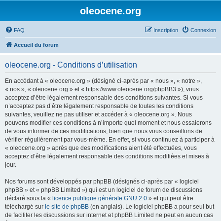
oleocene.org
FAQ
Inscription
Connexion
Accueil du forum
oleocene.org - Conditions d’utilisation
En accédant à « oleocene.org » (désigné ci-après par « nous », « notre »,
« nos », « oleocene.org » et « https://www.oleocene.org/phpBB3 »), vous
acceptez d’être légalement responsable des conditions suivantes. Si vous
n’acceptez pas d’être légalement responsable de toutes les conditions
suivantes, veuillez ne pas utiliser et accéder à « oleocene.org ». Nous
pouvons modifier ces conditions à n’importe quel moment et nous essaierons
de vous informer de ces modifications, bien que nous vous conseillons de
vérifier régulièrement par vous-même. En effet, si vous continuez à participer à
« oleocene.org » après que des modifications aient été effectuées, vous
acceptez d’être légalement responsable des conditions modifiées et mises à
jour.
Nos forums sont développés par phpBB (désignés ci-après par « logiciel
phpBB » et « phpBB Limited ») qui est un logiciel de forum de discussions
déclaré sous la «
licence publique générale GNU 2.0
» et qui peut être
téléchargé sur
le site de phpBB
(en anglais). Le logiciel phpBB a pour seul but
de faciliter les discussions sur internet et phpBB Limited ne peut en aucun cas