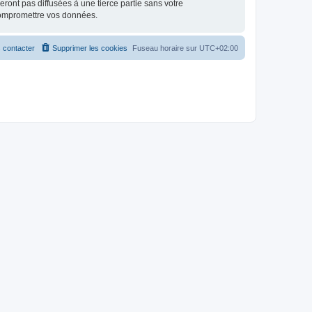
ont pas diffusées à une tierce partie sans votre
compromettre vos données.
 contacter
Supprimer les cookies
Fuseau horaire sur
UTC+02:00