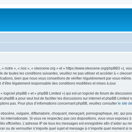
, « notre », « nos », « oleocene.org » et « https://www.oleocene.org/phpBB3 »), vo
 de toutes les conditions suivantes, veuillez ne pas utiliser et accéder à « oleoc
ations, bien que nous vous conseillons de vérifier régulièrement par vous-même. E
z d’être légalement responsable des conditions modifiées et mises à jour.
 logiciel phpBB » et « phpBB Limited ») qui est un logiciel de forum de discussio
iel phpBB a pour seul but de faciliter les discussions sur internet et phpBB Limit
ptons pas. Pour plus d’informations concernant phpBB, veuillez consulter
le site 
obscène, vulgaire, diffamatoire, choquant, menaçant, pornographique, etc. qui pourr
 loi internationale. Si vous ne respectez pas ces dispositions, vous vous exposez 
torités officielles. L’adresse IP de tous les messages est enregistrée afin d’aider au 
lacer ou de verrouiller n’importe quel sujet et message à n’importe quel moment si n