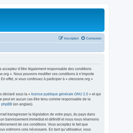
Inscription
Connexion
us acceptez d’être légalement responsable des conditions
ene.org ». Nous pouvons modifier ces conditions à n’importe
n effet, si vous continuez à participer à « oleocene.org »
ns déclaré sous la «
licence publique générale GNU 2.0
» et qui
ed ne peut en aucun cas être tenu comme responsable de la
de phpBB
(en anglais).
ait transgresser la législation de votre pays, du pays dans
à un bannissement immédiat et définitif et nous nous réservons
renforcement de ces conditions. Vous acceptez le fait que
ous estimons cela nécessaire. En tant qu’utilisateur, vous