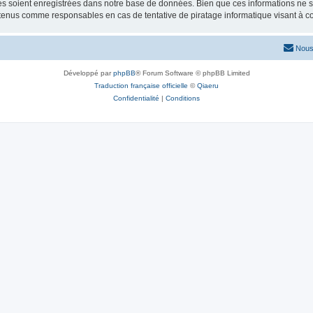
 soient enregistrées dans notre base de données. Bien que ces informations ne ser
 tenus comme responsables en cas de tentative de piratage informatique visant à 
Nous
Développé par
phpBB
® Forum Software © phpBB Limited
Traduction française officielle
©
Qiaeru
Confidentialité
|
Conditions