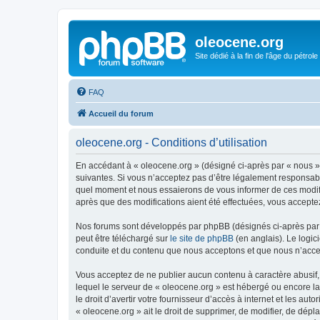
oleocene.org
Site dédié à la fin de l'âge du pétrole
FAQ
Accueil du forum
oleocene.org - Conditions d’utilisation
En accédant à « oleocene.org » (désigné ci-après par « nous »
suivantes. Si vous n’acceptez pas d’être légalement responsable
quel moment et nous essaierons de vous informer de ces modific
après que des modifications aient été effectuées, vous accepte
Nos forums sont développés par phpBB (désignés ci-après par «
peut être téléchargé sur
le site de phpBB
(en anglais). Le logic
conduite et du contenu que nous acceptons et que nous n’acce
Vous acceptez de ne publier aucun contenu à caractère abusif, 
lequel le serveur de « oleocene.org » est hébergé ou encore la
le droit d’avertir votre fournisseur d’accès à internet et les au
« oleocene.org » ait le droit de supprimer, de modifier, de dép