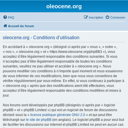
oleocene.org
FAQ
Inscription
Connexion
Accueil du forum
oleocene.org - Conditions d’utilisation
En accédant à « oleocene.org » (désigné ci-après par « nous », « notre »,
« nos », « oleocene.org » et « https://www.oleocene.org/phpBB3 »), vous
acceptez d’être légalement responsable des conditions suivantes. Si vous
n’acceptez pas d’être légalement responsable de toutes les conditions
suivantes, veuillez ne pas utiliser et accéder à « oleocene.org ». Nous
pouvons modifier ces conditions à n’importe quel moment et nous essaierons
de vous informer de ces modifications, bien que nous vous conseillons de
vérifier régulièrement par vous-même. En effet, si vous continuez à participer à
« oleocene.org » après que des modifications aient été effectuées, vous
acceptez d’être légalement responsable des conditions modifiées et mises à
jour.
Nos forums sont développés par phpBB (désignés ci-après par « logiciel
phpBB » et « phpBB Limited ») qui est un logiciel de forum de discussions
déclaré sous la «
licence publique générale GNU 2.0
» et qui peut être
téléchargé sur
le site de phpBB
(en anglais). Le logiciel phpBB a pour seul but
de faciliter les discussions sur internet et phpBB Limited ne peut en aucun cas