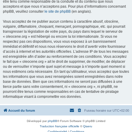
être tenu comme responsable de la conduite et du contenu que nous
acceptons et que nous n’acceptons pas. Pour plus d’informations concernant
phpBB, veuillez consulter
le site de phpBB
(en anglais).
Vous acceptez de ne publier aucun contenu à caractère abusif, obscène,
vulgaire, diffamatoire, choquant, menaçant, pornographique, etc. qui pourrait
transgresser la législation de votre pays, du pays dans lequel le serveur de
« oleocene.org » est hébergé ou encore la loi internationale. Si vous ne
respectez pas ces dispositions, vous vous exposez à un bannissement
immédiat et définitif et nous nous réservons le droit d’avertir votre fournisseur
d’accès à internet et les autorités officielles. L’adresse IP de tous les messages
est enregistrée afin d’aider au renforcement de ces conditions. Vous acceptez
le fait que « oleocene.org » ait le droit de supprimer, de modifier, de déplacer
ou de verrouiller n’importe quel sujet et message à n’importe quel moment si
nous estimons cela nécessaire. En tant qu’utilisateur, vous acceptez que toutes
les informations que vous avez renseignées soient enregistrées dans notre
base de données. Bien que ces informations ne seront pas diffusées à une
tierce partie sans votre consentement, ni « oleocene.org », ni phpBB, ne
pourront être tenus comme responsables en cas de tentative de piratage
informatique visant à compromettre vos données.
Accueil du forum
Fuseau horaire sur
UTC+02:00
Développé par
phpBB
® Forum Software © phpBB Limited
Traduction française officielle
©
Qiaeru
Confidentialité
|
Conditions