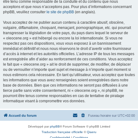
être tenu comme responsable de la conduite et du contenu que nous
acceptons et que nous n’acceptons pas. Pour plus d’informations concernant
phpBB, veuillez consulter
le site de phpBB
(en anglais).
Vous acceptez de ne publier aucun contenu à caractère abusif, obscène,
vulgaire, diffamatoire, choquant, menaçant, pornographique, etc. qui pourrait
transgresser la législation de votre pays, du pays dans lequel le serveur de
« oleocene.org » est hébergé ou encore la loi internationale. Si vous ne
respectez pas ces dispositions, vous vous exposez à un bannissement
immédiat et définitif et nous nous réservons le droit d’avertir votre fournisseur
d’accès à internet et les autorités officielles. L’adresse IP de tous les messages
est enregistrée afin d’aider au renforcement de ces conditions. Vous acceptez
le fait que « oleocene.org » ait le droit de supprimer, de modifier, de déplacer
ou de verrouiller n’importe quel sujet et message à n’importe quel moment si
nous estimons cela nécessaire. En tant qu’utilisateur, vous acceptez que toutes
les informations que vous avez renseignées soient enregistrées dans notre
base de données. Bien que ces informations ne seront pas diffusées à une
tierce partie sans votre consentement, ni « oleocene.org », ni phpBB, ne
pourront être tenus comme responsables en cas de tentative de piratage
informatique visant à compromettre vos données.
Accueil du forum
Fuseau horaire sur
UTC+02:00
Développé par
phpBB
® Forum Software © phpBB Limited
Traduction française officielle
©
Qiaeru
Confidentialité
|
Conditions