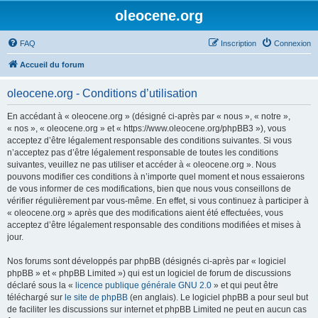
oleocene.org
FAQ
Inscription
Connexion
Accueil du forum
oleocene.org - Conditions d’utilisation
En accédant à « oleocene.org » (désigné ci-après par « nous », « notre »,
« nos », « oleocene.org » et « https://www.oleocene.org/phpBB3 »), vous
acceptez d’être légalement responsable des conditions suivantes. Si vous
n’acceptez pas d’être légalement responsable de toutes les conditions
suivantes, veuillez ne pas utiliser et accéder à « oleocene.org ». Nous
pouvons modifier ces conditions à n’importe quel moment et nous essaierons
de vous informer de ces modifications, bien que nous vous conseillons de
vérifier régulièrement par vous-même. En effet, si vous continuez à participer à
« oleocene.org » après que des modifications aient été effectuées, vous
acceptez d’être légalement responsable des conditions modifiées et mises à
jour.
Nos forums sont développés par phpBB (désignés ci-après par « logiciel
phpBB » et « phpBB Limited ») qui est un logiciel de forum de discussions
déclaré sous la «
licence publique générale GNU 2.0
» et qui peut être
téléchargé sur
le site de phpBB
(en anglais). Le logiciel phpBB a pour seul but
de faciliter les discussions sur internet et phpBB Limited ne peut en aucun cas