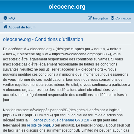
oleocene.org
FAQ
Inscription
Connexion
Accueil du forum
oleocene.org - Conditions d’utilisation
En accédant à « oleocene.org » (désigné ci-après par « nous », « notre »,
« nos », « oleocene.org » et « https://www.oleocene.org/phpBB3 »), vous
acceptez d’être légalement responsable des conditions suivantes. Si vous
n’acceptez pas d’être légalement responsable de toutes les conditions
suivantes, veuillez ne pas utiliser et accéder à « oleocene.org ». Nous
pouvons modifier ces conditions à n’importe quel moment et nous essaierons
de vous informer de ces modifications, bien que nous vous conseillons de
vérifier régulièrement par vous-même. En effet, si vous continuez à participer à
« oleocene.org » après que des modifications aient été effectuées, vous
acceptez d’être légalement responsable des conditions modifiées et mises à
jour.
Nos forums sont développés par phpBB (désignés ci-après par « logiciel
phpBB » et « phpBB Limited ») qui est un logiciel de forum de discussions
déclaré sous la «
licence publique générale GNU 2.0
» et qui peut être
téléchargé sur
le site de phpBB
(en anglais). Le logiciel phpBB a pour seul but
de faciliter les discussions sur internet et phpBB Limited ne peut en aucun cas