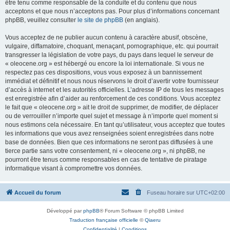
être tenu comme responsable de la conduite et du contenu que nous
acceptons et que nous n’acceptons pas. Pour plus d’informations concernant
phpBB, veuillez consulter
le site de phpBB
(en anglais).
Vous acceptez de ne publier aucun contenu à caractère abusif, obscène,
vulgaire, diffamatoire, choquant, menaçant, pornographique, etc. qui pourrait
transgresser la législation de votre pays, du pays dans lequel le serveur de
« oleocene.org » est hébergé ou encore la loi internationale. Si vous ne
respectez pas ces dispositions, vous vous exposez à un bannissement
immédiat et définitif et nous nous réservons le droit d’avertir votre fournisseur
d’accès à internet et les autorités officielles. L’adresse IP de tous les messages
est enregistrée afin d’aider au renforcement de ces conditions. Vous acceptez
le fait que « oleocene.org » ait le droit de supprimer, de modifier, de déplacer
ou de verrouiller n’importe quel sujet et message à n’importe quel moment si
nous estimons cela nécessaire. En tant qu’utilisateur, vous acceptez que toutes
les informations que vous avez renseignées soient enregistrées dans notre
base de données. Bien que ces informations ne seront pas diffusées à une
tierce partie sans votre consentement, ni « oleocene.org », ni phpBB, ne
pourront être tenus comme responsables en cas de tentative de piratage
informatique visant à compromettre vos données.
Accueil du forum
Fuseau horaire sur
UTC+02:00
Développé par
phpBB
® Forum Software © phpBB Limited
Traduction française officielle
©
Qiaeru
Confidentialité
|
Conditions