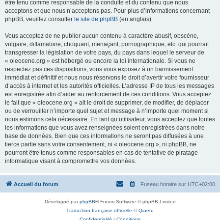
être tenu comme responsable de la conduite et du contenu que nous
acceptons et que nous n’acceptons pas. Pour plus d’informations concernant
phpBB, veuillez consulter
le site de phpBB
(en anglais).
Vous acceptez de ne publier aucun contenu à caractère abusif, obscène,
vulgaire, diffamatoire, choquant, menaçant, pornographique, etc. qui pourrait
transgresser la législation de votre pays, du pays dans lequel le serveur de
« oleocene.org » est hébergé ou encore la loi internationale. Si vous ne
respectez pas ces dispositions, vous vous exposez à un bannissement
immédiat et définitif et nous nous réservons le droit d’avertir votre fournisseur
d’accès à internet et les autorités officielles. L’adresse IP de tous les messages
est enregistrée afin d’aider au renforcement de ces conditions. Vous acceptez
le fait que « oleocene.org » ait le droit de supprimer, de modifier, de déplacer
ou de verrouiller n’importe quel sujet et message à n’importe quel moment si
nous estimons cela nécessaire. En tant qu’utilisateur, vous acceptez que toutes
les informations que vous avez renseignées soient enregistrées dans notre
base de données. Bien que ces informations ne seront pas diffusées à une
tierce partie sans votre consentement, ni « oleocene.org », ni phpBB, ne
pourront être tenus comme responsables en cas de tentative de piratage
informatique visant à compromettre vos données.
Accueil du forum
Fuseau horaire sur
UTC+02:00
Développé par
phpBB
® Forum Software © phpBB Limited
Traduction française officielle
©
Qiaeru
Confidentialité
|
Conditions