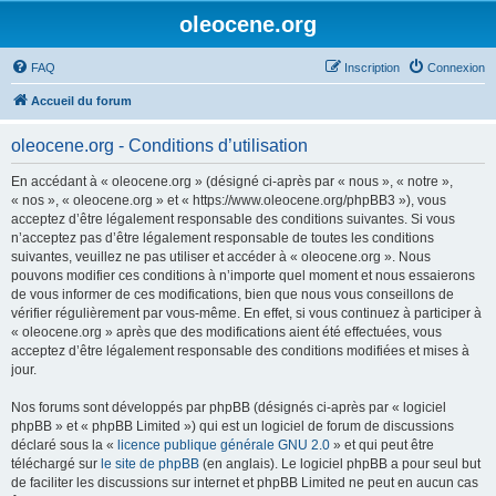
oleocene.org
FAQ
Inscription
Connexion
Accueil du forum
oleocene.org - Conditions d’utilisation
En accédant à « oleocene.org » (désigné ci-après par « nous », « notre »,
« nos », « oleocene.org » et « https://www.oleocene.org/phpBB3 »), vous
acceptez d’être légalement responsable des conditions suivantes. Si vous
n’acceptez pas d’être légalement responsable de toutes les conditions
suivantes, veuillez ne pas utiliser et accéder à « oleocene.org ». Nous
pouvons modifier ces conditions à n’importe quel moment et nous essaierons
de vous informer de ces modifications, bien que nous vous conseillons de
vérifier régulièrement par vous-même. En effet, si vous continuez à participer à
« oleocene.org » après que des modifications aient été effectuées, vous
acceptez d’être légalement responsable des conditions modifiées et mises à
jour.
Nos forums sont développés par phpBB (désignés ci-après par « logiciel
phpBB » et « phpBB Limited ») qui est un logiciel de forum de discussions
déclaré sous la «
licence publique générale GNU 2.0
» et qui peut être
téléchargé sur
le site de phpBB
(en anglais). Le logiciel phpBB a pour seul but
de faciliter les discussions sur internet et phpBB Limited ne peut en aucun cas