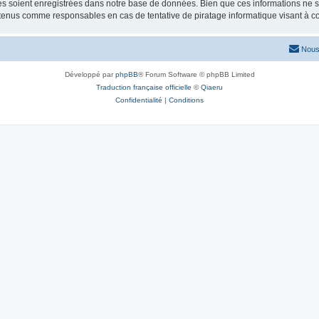
 soient enregistrées dans notre base de données. Bien que ces informations ne ser
 tenus comme responsables en cas de tentative de piratage informatique visant à 
Nous
Développé par
phpBB
® Forum Software © phpBB Limited
Traduction française officielle
©
Qiaeru
Confidentialité
|
Conditions