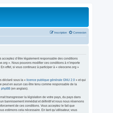
Inscription
Connexion
us acceptez d’être légalement responsable des conditions
ene.org ». Nous pouvons modifier ces conditions à n’importe
n effet, si vous continuez à participer à « oleocene.org »
ns déclaré sous la «
licence publique générale GNU 2.0
» et qui
ed ne peut en aucun cas être tenu comme responsable de la
de phpBB
(en anglais).
ait transgresser la législation de votre pays, du pays dans
à un bannissement immédiat et définitif et nous nous réservons
renforcement de ces conditions. Vous acceptez le fait que
ous estimons cela nécessaire. En tant qu’utilisateur, vous