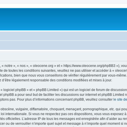
, « notre », « nos », « oleocene.org » et « https://www.oleocene.org/phpBB3 »), vo
 de toutes les conditions suivantes, veuillez ne pas utiliser et accéder à « oleoc
ations, bien que nous vous conseillons de vérifier régulièrement par vous-même. E
z d’être légalement responsable des conditions modifiées et mises à jour.
 logiciel phpBB » et « phpBB Limited ») qui est un logiciel de forum de discussio
iel phpBB a pour seul but de faciliter les discussions sur internet et phpBB Limit
ptons pas. Pour plus d’informations concernant phpBB, veuillez consulter
le site 
obscène, vulgaire, diffamatoire, choquant, menaçant, pornographique, etc. qui pourr
 loi internationale. Si vous ne respectez pas ces dispositions, vous vous exposez 
torités officielles. L’adresse IP de tous les messages est enregistrée afin d’aider au 
lacer ou de verrouiller n’importe quel sujet et message à n’importe quel moment si n