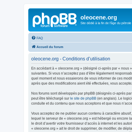
oleocene.org
Site dédié à la fin de l'âge du pétrole
FAQ
Accueil du forum
oleocene.org - Conditions d’utilisation
En accédant à « oleocene.org » (désigné ci-après par « nous »
suivantes. Si vous n’acceptez pas d’être légalement responsable
quel moment et nous essaierons de vous informer de ces modific
après que des modifications aient été effectuées, vous accepte
Nos forums sont développés par phpBB (désignés ci-après par «
peut être téléchargé sur
le site de phpBB
(en anglais). Le logic
conduite et du contenu que nous acceptons et que nous n’acce
Vous acceptez de ne publier aucun contenu à caractère abusif, 
lequel le serveur de « oleocene.org » est hébergé ou encore la
le droit d’avertir votre fournisseur d’accès à internet et les au
« oleocene.org » ait le droit de supprimer, de modifier, de dép