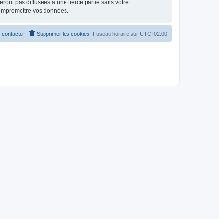
ont pas diffusées à une tierce partie sans votre
compromettre vos données.
 contacter
Supprimer les cookies
Fuseau horaire sur
UTC+02:00