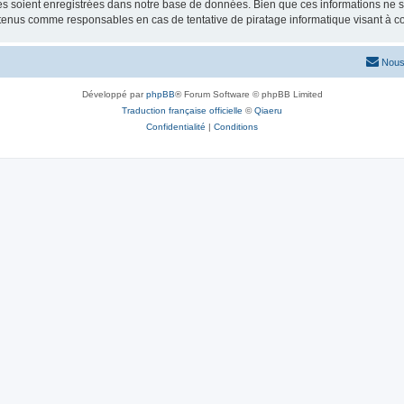
 soient enregistrées dans notre base de données. Bien que ces informations ne ser
 tenus comme responsables en cas de tentative de piratage informatique visant à 
Nous
Développé par
phpBB
® Forum Software © phpBB Limited
Traduction française officielle
©
Qiaeru
Confidentialité
|
Conditions