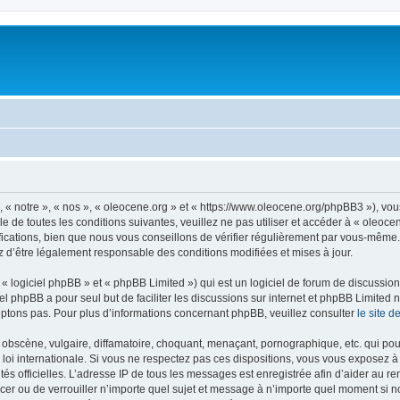
, « notre », « nos », « oleocene.org » et « https://www.oleocene.org/phpBB3 »), vo
 de toutes les conditions suivantes, veuillez ne pas utiliser et accéder à « oleoc
ations, bien que nous vous conseillons de vérifier régulièrement par vous-même. E
z d’être légalement responsable des conditions modifiées et mises à jour.
 logiciel phpBB » et « phpBB Limited ») qui est un logiciel de forum de discussio
iel phpBB a pour seul but de faciliter les discussions sur internet et phpBB Limit
ptons pas. Pour plus d’informations concernant phpBB, veuillez consulter
le site 
obscène, vulgaire, diffamatoire, choquant, menaçant, pornographique, etc. qui pourr
 loi internationale. Si vous ne respectez pas ces dispositions, vous vous exposez 
torités officielles. L’adresse IP de tous les messages est enregistrée afin d’aider au 
lacer ou de verrouiller n’importe quel sujet et message à n’importe quel moment si n