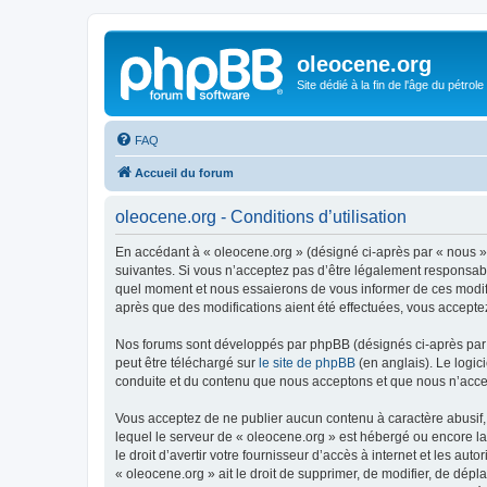
oleocene.org
Site dédié à la fin de l'âge du pétrole
FAQ
Accueil du forum
oleocene.org - Conditions d’utilisation
En accédant à « oleocene.org » (désigné ci-après par « nous »
suivantes. Si vous n’acceptez pas d’être légalement responsable
quel moment et nous essaierons de vous informer de ces modific
après que des modifications aient été effectuées, vous accepte
Nos forums sont développés par phpBB (désignés ci-après par «
peut être téléchargé sur
le site de phpBB
(en anglais). Le logic
conduite et du contenu que nous acceptons et que nous n’acce
Vous acceptez de ne publier aucun contenu à caractère abusif, 
lequel le serveur de « oleocene.org » est hébergé ou encore la
le droit d’avertir votre fournisseur d’accès à internet et les au
« oleocene.org » ait le droit de supprimer, de modifier, de dép