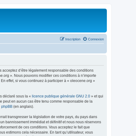
Inscription
Connexion
us acceptez d’être légalement responsable des conditions
ene.org ». Nous pouvons modifier ces conditions à n’importe
n effet, si vous continuez à participer à « oleocene.org »
ns déclaré sous la «
licence publique générale GNU 2.0
» et qui
ed ne peut en aucun cas être tenu comme responsable de la
de phpBB
(en anglais).
ait transgresser la législation de votre pays, du pays dans
à un bannissement immédiat et définitif et nous nous réservons
renforcement de ces conditions. Vous acceptez le fait que
ous estimons cela nécessaire. En tant qu’utilisateur, vous