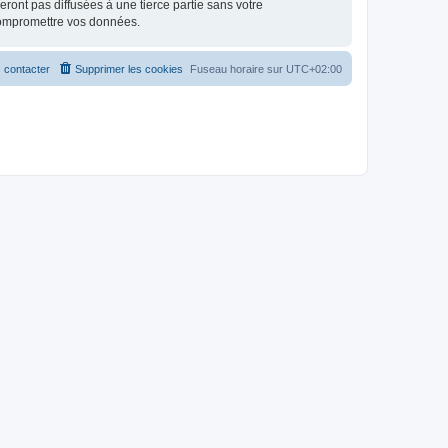
ont pas diffusées à une tierce partie sans votre
compromettre vos données.
 contacter
Supprimer les cookies
Fuseau horaire sur
UTC+02:00