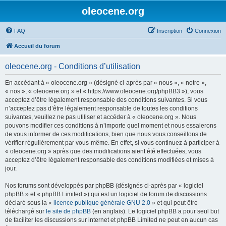
oleocene.org
FAQ
Inscription
Connexion
Accueil du forum
oleocene.org - Conditions d’utilisation
En accédant à « oleocene.org » (désigné ci-après par « nous », « notre »,
« nos », « oleocene.org » et « https://www.oleocene.org/phpBB3 »), vous
acceptez d’être légalement responsable des conditions suivantes. Si vous
n’acceptez pas d’être légalement responsable de toutes les conditions
suivantes, veuillez ne pas utiliser et accéder à « oleocene.org ». Nous
pouvons modifier ces conditions à n’importe quel moment et nous essaierons
de vous informer de ces modifications, bien que nous vous conseillons de
vérifier régulièrement par vous-même. En effet, si vous continuez à participer à
« oleocene.org » après que des modifications aient été effectuées, vous
acceptez d’être légalement responsable des conditions modifiées et mises à
jour.
Nos forums sont développés par phpBB (désignés ci-après par « logiciel
phpBB » et « phpBB Limited ») qui est un logiciel de forum de discussions
déclaré sous la «
licence publique générale GNU 2.0
» et qui peut être
téléchargé sur
le site de phpBB
(en anglais). Le logiciel phpBB a pour seul but
de faciliter les discussions sur internet et phpBB Limited ne peut en aucun cas