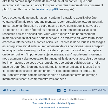
être tenu comme responsable de la conduite et du contenu que nous
acceptons et que nous n’acceptons pas. Pour plus d’informations concernant
phpBB, veuillez consulter
le site de phpBB
(en anglais).
Vous acceptez de ne publier aucun contenu à caractère abusif, obscène,
vulgaire, diffamatoire, choquant, menaçant, pornographique, etc. qui pourrait
transgresser la législation de votre pays, du pays dans lequel le serveur de
« oleocene.org » est hébergé ou encore la loi internationale. Si vous ne
respectez pas ces dispositions, vous vous exposez à un bannissement
immédiat et définitif et nous nous réservons le droit d’avertir votre fournisseur
d’accès à internet et les autorités officielles. L’adresse IP de tous les messages
est enregistrée afin d’aider au renforcement de ces conditions. Vous acceptez
le fait que « oleocene.org » ait le droit de supprimer, de modifier, de déplacer
ou de verrouiller n’importe quel sujet et message à n’importe quel moment si
nous estimons cela nécessaire. En tant qu’utilisateur, vous acceptez que toutes
les informations que vous avez renseignées soient enregistrées dans notre
base de données. Bien que ces informations ne seront pas diffusées à une
tierce partie sans votre consentement, ni « oleocene.org », ni phpBB, ne
pourront être tenus comme responsables en cas de tentative de piratage
informatique visant à compromettre vos données.
Accueil du forum
Fuseau horaire sur
UTC+02:00
Développé par
phpBB
® Forum Software © phpBB Limited
Traduction française officielle
©
Qiaeru
Confidentialité
|
Conditions