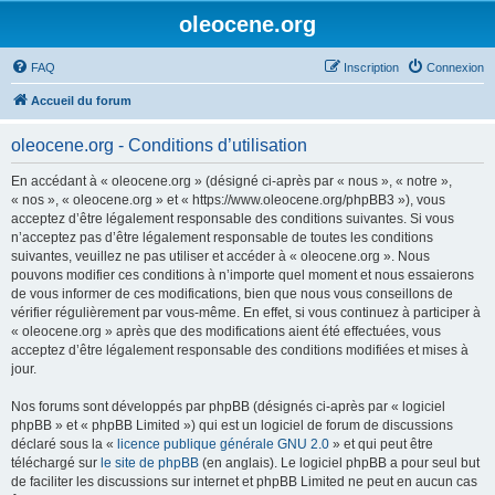
oleocene.org
FAQ
Inscription
Connexion
Accueil du forum
oleocene.org - Conditions d’utilisation
En accédant à « oleocene.org » (désigné ci-après par « nous », « notre »,
« nos », « oleocene.org » et « https://www.oleocene.org/phpBB3 »), vous
acceptez d’être légalement responsable des conditions suivantes. Si vous
n’acceptez pas d’être légalement responsable de toutes les conditions
suivantes, veuillez ne pas utiliser et accéder à « oleocene.org ». Nous
pouvons modifier ces conditions à n’importe quel moment et nous essaierons
de vous informer de ces modifications, bien que nous vous conseillons de
vérifier régulièrement par vous-même. En effet, si vous continuez à participer à
« oleocene.org » après que des modifications aient été effectuées, vous
acceptez d’être légalement responsable des conditions modifiées et mises à
jour.
Nos forums sont développés par phpBB (désignés ci-après par « logiciel
phpBB » et « phpBB Limited ») qui est un logiciel de forum de discussions
déclaré sous la «
licence publique générale GNU 2.0
» et qui peut être
téléchargé sur
le site de phpBB
(en anglais). Le logiciel phpBB a pour seul but
de faciliter les discussions sur internet et phpBB Limited ne peut en aucun cas