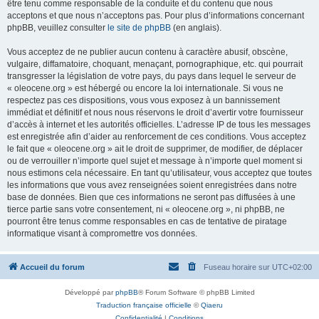
être tenu comme responsable de la conduite et du contenu que nous
acceptons et que nous n’acceptons pas. Pour plus d’informations concernant
phpBB, veuillez consulter
le site de phpBB
(en anglais).
Vous acceptez de ne publier aucun contenu à caractère abusif, obscène,
vulgaire, diffamatoire, choquant, menaçant, pornographique, etc. qui pourrait
transgresser la législation de votre pays, du pays dans lequel le serveur de
« oleocene.org » est hébergé ou encore la loi internationale. Si vous ne
respectez pas ces dispositions, vous vous exposez à un bannissement
immédiat et définitif et nous nous réservons le droit d’avertir votre fournisseur
d’accès à internet et les autorités officielles. L’adresse IP de tous les messages
est enregistrée afin d’aider au renforcement de ces conditions. Vous acceptez
le fait que « oleocene.org » ait le droit de supprimer, de modifier, de déplacer
ou de verrouiller n’importe quel sujet et message à n’importe quel moment si
nous estimons cela nécessaire. En tant qu’utilisateur, vous acceptez que toutes
les informations que vous avez renseignées soient enregistrées dans notre
base de données. Bien que ces informations ne seront pas diffusées à une
tierce partie sans votre consentement, ni « oleocene.org », ni phpBB, ne
pourront être tenus comme responsables en cas de tentative de piratage
informatique visant à compromettre vos données.
Accueil du forum
Fuseau horaire sur
UTC+02:00
Développé par
phpBB
® Forum Software © phpBB Limited
Traduction française officielle
©
Qiaeru
Confidentialité
|
Conditions