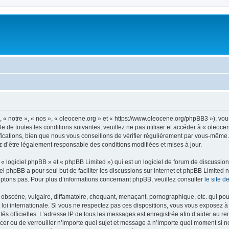
, « notre », « nos », « oleocene.org » et « https://www.oleocene.org/phpBB3 »), vo
 de toutes les conditions suivantes, veuillez ne pas utiliser et accéder à « oleoc
ations, bien que nous vous conseillons de vérifier régulièrement par vous-même. E
z d’être légalement responsable des conditions modifiées et mises à jour.
 logiciel phpBB » et « phpBB Limited ») qui est un logiciel de forum de discussio
iel phpBB a pour seul but de faciliter les discussions sur internet et phpBB Limit
ptons pas. Pour plus d’informations concernant phpBB, veuillez consulter
le site 
obscène, vulgaire, diffamatoire, choquant, menaçant, pornographique, etc. qui pourr
 loi internationale. Si vous ne respectez pas ces dispositions, vous vous exposez 
torités officielles. L’adresse IP de tous les messages est enregistrée afin d’aider au 
lacer ou de verrouiller n’importe quel sujet et message à n’importe quel moment si n