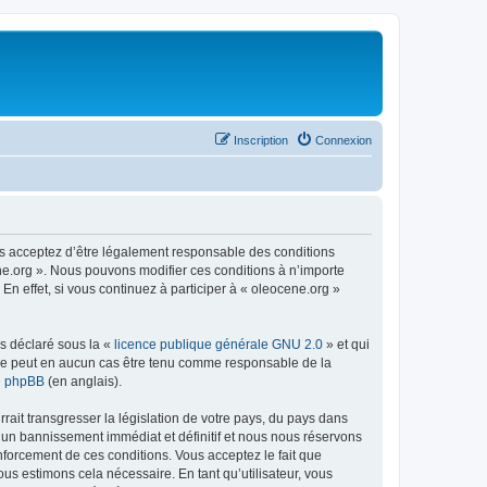
Inscription
Connexion
us acceptez d’être légalement responsable des conditions
ene.org ». Nous pouvons modifier ces conditions à n’importe
n effet, si vous continuez à participer à « oleocene.org »
ns déclaré sous la «
licence publique générale GNU 2.0
» et qui
ed ne peut en aucun cas être tenu comme responsable de la
de phpBB
(en anglais).
ait transgresser la législation de votre pays, du pays dans
à un bannissement immédiat et définitif et nous nous réservons
renforcement de ces conditions. Vous acceptez le fait que
ous estimons cela nécessaire. En tant qu’utilisateur, vous