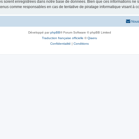
 soient enregistrées dans notre base de données. Bien que ces informations ne ser
 tenus comme responsables en cas de tentative de piratage informatique visant à 
Nous
Développé par
phpBB
® Forum Software © phpBB Limited
Traduction française officielle
©
Qiaeru
Confidentialité
|
Conditions