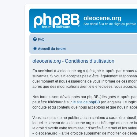
oleocene.org
Site dédié à la fin de l'âge du pétrole
FAQ
Accueil du forum
oleocene.org - Conditions d’utilisation
En accédant à « oleocene.org » (désigné ci-après par « nous »
suivantes. Si vous n’acceptez pas d’être légalement responsable
quel moment et nous essaierons de vous informer de ces modific
après que des modifications aient été effectuées, vous accepte
Nos forums sont développés par phpBB (désignés ci-après par «
peut être téléchargé sur
le site de phpBB
(en anglais). Le logic
conduite et du contenu que nous acceptons et que nous n’acce
Vous acceptez de ne publier aucun contenu à caractère abusif, 
lequel le serveur de « oleocene.org » est hébergé ou encore la
le droit d’avertir votre fournisseur d’accès à internet et les au
« oleocene.org » ait le droit de supprimer, de modifier, de dép