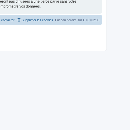
ont pas diffusées à une tierce partie sans votre
compromettre vos données.
 contacter
Supprimer les cookies
Fuseau horaire sur
UTC+02:00