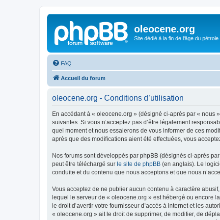
oleocene.org
Site dédié à la fin de l'âge du pétrole
FAQ
Accueil du forum
oleocene.org - Conditions d’utilisation
En accédant à « oleocene.org » (désigné ci-après par « nous »
suivantes. Si vous n’acceptez pas d’être légalement responsable
quel moment et nous essaierons de vous informer de ces modific
après que des modifications aient été effectuées, vous accepte
Nos forums sont développés par phpBB (désignés ci-après par «
peut être téléchargé sur
le site de phpBB
(en anglais). Le logic
conduite et du contenu que nous acceptons et que nous n’acce
Vous acceptez de ne publier aucun contenu à caractère abusif, 
lequel le serveur de « oleocene.org » est hébergé ou encore la
le droit d’avertir votre fournisseur d’accès à internet et les au
« oleocene.org » ait le droit de supprimer, de modifier, de dép