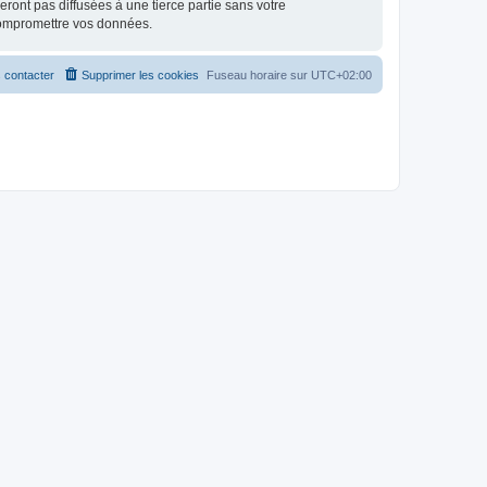
ont pas diffusées à une tierce partie sans votre
compromettre vos données.
 contacter
Supprimer les cookies
Fuseau horaire sur
UTC+02:00