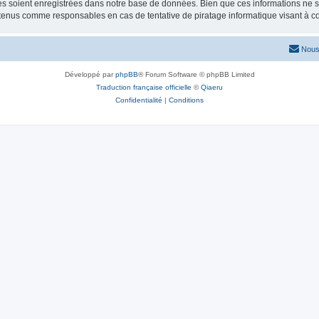
 soient enregistrées dans notre base de données. Bien que ces informations ne ser
 tenus comme responsables en cas de tentative de piratage informatique visant à 
Nous
Développé par
phpBB
® Forum Software © phpBB Limited
Traduction française officielle
©
Qiaeru
Confidentialité
|
Conditions