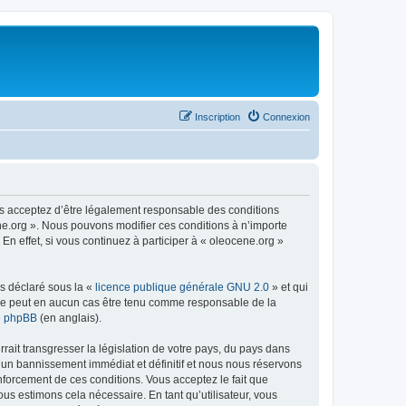
Inscription
Connexion
us acceptez d’être légalement responsable des conditions
ene.org ». Nous pouvons modifier ces conditions à n’importe
n effet, si vous continuez à participer à « oleocene.org »
ns déclaré sous la «
licence publique générale GNU 2.0
» et qui
ed ne peut en aucun cas être tenu comme responsable de la
de phpBB
(en anglais).
ait transgresser la législation de votre pays, du pays dans
à un bannissement immédiat et définitif et nous nous réservons
renforcement de ces conditions. Vous acceptez le fait que
ous estimons cela nécessaire. En tant qu’utilisateur, vous