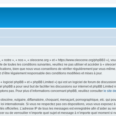
, « notre », « nos », « oleocene.org » et « https://www.oleocene.org/phpBB3 »), vo
 de toutes les conditions suivantes, veuillez ne pas utiliser et accéder à « oleoc
ations, bien que nous vous conseillons de vérifier régulièrement par vous-même. E
z d’être légalement responsable des conditions modifiées et mises à jour.
 logiciel phpBB » et « phpBB Limited ») qui est un logiciel de forum de discussio
iel phpBB a pour seul but de faciliter les discussions sur internet et phpBB Limit
ptons pas. Pour plus d’informations concernant phpBB, veuillez consulter
le site 
obscène, vulgaire, diffamatoire, choquant, menaçant, pornographique, etc. qui pourr
 loi internationale. Si vous ne respectez pas ces dispositions, vous vous exposez 
torités officielles. L’adresse IP de tous les messages est enregistrée afin d’aider au 
lacer ou de verrouiller n’importe quel sujet et message à n’importe quel moment si n