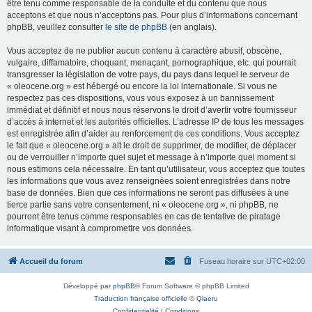
être tenu comme responsable de la conduite et du contenu que nous
acceptons et que nous n’acceptons pas. Pour plus d’informations concernant
phpBB, veuillez consulter
le site de phpBB
(en anglais).
Vous acceptez de ne publier aucun contenu à caractère abusif, obscène,
vulgaire, diffamatoire, choquant, menaçant, pornographique, etc. qui pourrait
transgresser la législation de votre pays, du pays dans lequel le serveur de
« oleocene.org » est hébergé ou encore la loi internationale. Si vous ne
respectez pas ces dispositions, vous vous exposez à un bannissement
immédiat et définitif et nous nous réservons le droit d’avertir votre fournisseur
d’accès à internet et les autorités officielles. L’adresse IP de tous les messages
est enregistrée afin d’aider au renforcement de ces conditions. Vous acceptez
le fait que « oleocene.org » ait le droit de supprimer, de modifier, de déplacer
ou de verrouiller n’importe quel sujet et message à n’importe quel moment si
nous estimons cela nécessaire. En tant qu’utilisateur, vous acceptez que toutes
les informations que vous avez renseignées soient enregistrées dans notre
base de données. Bien que ces informations ne seront pas diffusées à une
tierce partie sans votre consentement, ni « oleocene.org », ni phpBB, ne
pourront être tenus comme responsables en cas de tentative de piratage
informatique visant à compromettre vos données.
Accueil du forum
Fuseau horaire sur
UTC+02:00
Développé par
phpBB
® Forum Software © phpBB Limited
Traduction française officielle
©
Qiaeru
Confidentialité
|
Conditions