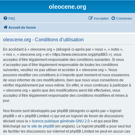
oleocene.org
FAQ
Inscription
Connexion
Accueil du forum
oleocene.org - Conditions d’utilisation
En accédant à « oleocene.org » (désigné ci-après par « nous », « notre »,
« nos », « oleocene.org » et « https://www.oleocene.org/phpBB3 »), vous
acceptez d’être légalement responsable des conditions suivantes. Si vous
n’acceptez pas d’être légalement responsable de toutes les conditions
suivantes, veuillez ne pas utiliser et accéder à « oleocene.org ». Nous
pouvons modifier ces conditions à n’importe quel moment et nous essaierons
de vous informer de ces modifications, bien que nous vous conseillons de
vérifier régulièrement par vous-même. En effet, si vous continuez à participer à
« oleocene.org » après que des modifications aient été effectuées, vous
acceptez d’être légalement responsable des conditions modifiées et mises à
jour.
Nos forums sont développés par phpBB (désignés ci-après par « logiciel
phpBB » et « phpBB Limited ») qui est un logiciel de forum de discussions
déclaré sous la «
licence publique générale GNU 2.0
» et qui peut être
téléchargé sur
le site de phpBB
(en anglais). Le logiciel phpBB a pour seul but
de faciliter les discussions sur internet et phpBB Limited ne peut en aucun cas