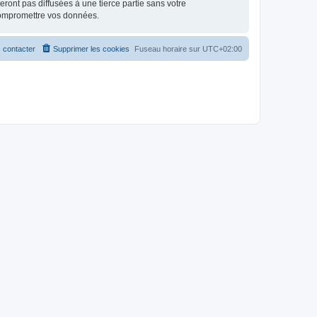
ont pas diffusées à une tierce partie sans votre
compromettre vos données.
 contacter
Supprimer les cookies
Fuseau horaire sur
UTC+02:00