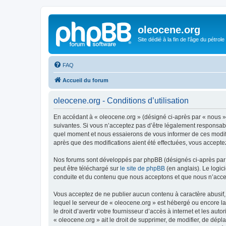
oleocene.org
Site dédié à la fin de l'âge du pétrole
FAQ
Accueil du forum
oleocene.org - Conditions d’utilisation
En accédant à « oleocene.org » (désigné ci-après par « nous »
suivantes. Si vous n’acceptez pas d’être légalement responsable
quel moment et nous essaierons de vous informer de ces modific
après que des modifications aient été effectuées, vous accepte
Nos forums sont développés par phpBB (désignés ci-après par «
peut être téléchargé sur
le site de phpBB
(en anglais). Le logic
conduite et du contenu que nous acceptons et que nous n’acce
Vous acceptez de ne publier aucun contenu à caractère abusif, 
lequel le serveur de « oleocene.org » est hébergé ou encore la
le droit d’avertir votre fournisseur d’accès à internet et les au
« oleocene.org » ait le droit de supprimer, de modifier, de dép