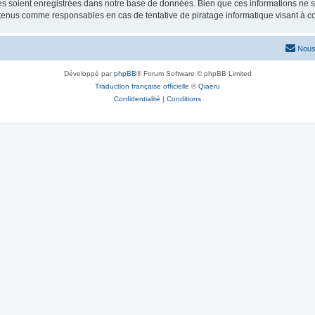
 soient enregistrées dans notre base de données. Bien que ces informations ne ser
 tenus comme responsables en cas de tentative de piratage informatique visant à 
Nous
Développé par
phpBB
® Forum Software © phpBB Limited
Traduction française officielle
©
Qiaeru
Confidentialité
|
Conditions