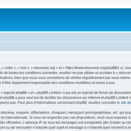
, « notre », « nos », « oleocene.org » et « https://www.oleocene.org/phpBB3 »), vo
 de toutes les conditions suivantes, veuillez ne pas utiliser et accéder à « oleoc
ations, bien que nous vous conseillons de vérifier régulièrement par vous-même. E
z d’être légalement responsable des conditions modifiées et mises à jour.
 logiciel phpBB » et « phpBB Limited ») qui est un logiciel de forum de discussio
iel phpBB a pour seul but de faciliter les discussions sur internet et phpBB Limit
ptons pas. Pour plus d’informations concernant phpBB, veuillez consulter
le site 
obscène, vulgaire, diffamatoire, choquant, menaçant, pornographique, etc. qui pourr
 loi internationale. Si vous ne respectez pas ces dispositions, vous vous exposez 
torités officielles. L’adresse IP de tous les messages est enregistrée afin d’aider au 
lacer ou de verrouiller n’importe quel sujet et message à n’importe quel moment si n