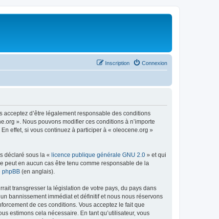
Inscription
Connexion
us acceptez d’être légalement responsable des conditions
ene.org ». Nous pouvons modifier ces conditions à n’importe
n effet, si vous continuez à participer à « oleocene.org »
ns déclaré sous la «
licence publique générale GNU 2.0
» et qui
ed ne peut en aucun cas être tenu comme responsable de la
de phpBB
(en anglais).
ait transgresser la législation de votre pays, du pays dans
à un bannissement immédiat et définitif et nous nous réservons
renforcement de ces conditions. Vous acceptez le fait que
ous estimons cela nécessaire. En tant qu’utilisateur, vous