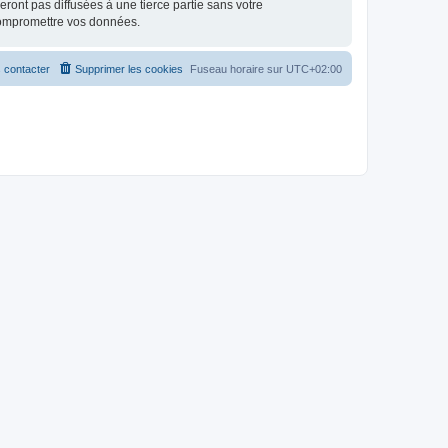
ont pas diffusées à une tierce partie sans votre
compromettre vos données.
 contacter
Supprimer les cookies
Fuseau horaire sur
UTC+02:00