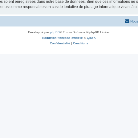
 soient enregistrées dans notre base de données. Bien que ces informations ne ser
 tenus comme responsables en cas de tentative de piratage informatique visant à 
Nous
Développé par
phpBB
® Forum Software © phpBB Limited
Traduction française officielle
©
Qiaeru
Confidentialité
|
Conditions