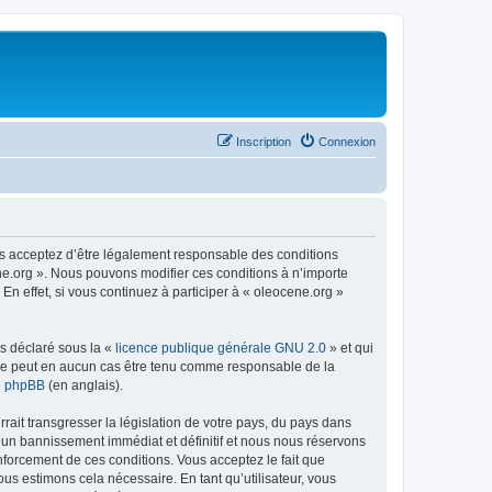
Inscription
Connexion
us acceptez d’être légalement responsable des conditions
ene.org ». Nous pouvons modifier ces conditions à n’importe
n effet, si vous continuez à participer à « oleocene.org »
ns déclaré sous la «
licence publique générale GNU 2.0
» et qui
ed ne peut en aucun cas être tenu comme responsable de la
de phpBB
(en anglais).
ait transgresser la législation de votre pays, du pays dans
à un bannissement immédiat et définitif et nous nous réservons
renforcement de ces conditions. Vous acceptez le fait que
ous estimons cela nécessaire. En tant qu’utilisateur, vous