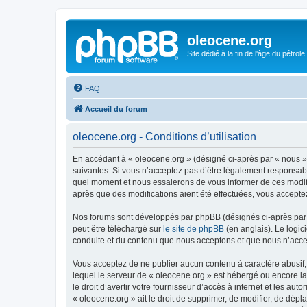
oleocene.org
Site dédié à la fin de l'âge du pétrole
FAQ
Accueil du forum
oleocene.org - Conditions d’utilisation
En accédant à « oleocene.org » (désigné ci-après par « nous »
suivantes. Si vous n’acceptez pas d’être légalement responsable
quel moment et nous essaierons de vous informer de ces modific
après que des modifications aient été effectuées, vous accepte
Nos forums sont développés par phpBB (désignés ci-après par «
peut être téléchargé sur
le site de phpBB
(en anglais). Le logic
conduite et du contenu que nous acceptons et que nous n’acce
Vous acceptez de ne publier aucun contenu à caractère abusif, 
lequel le serveur de « oleocene.org » est hébergé ou encore la
le droit d’avertir votre fournisseur d’accès à internet et les au
« oleocene.org » ait le droit de supprimer, de modifier, de dép