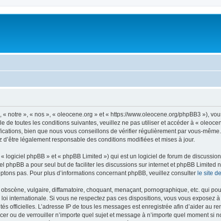
, « notre », « nos », « oleocene.org » et « https://www.oleocene.org/phpBB3 »), vo
 de toutes les conditions suivantes, veuillez ne pas utiliser et accéder à « oleoc
ations, bien que nous vous conseillons de vérifier régulièrement par vous-même. E
z d’être légalement responsable des conditions modifiées et mises à jour.
 logiciel phpBB » et « phpBB Limited ») qui est un logiciel de forum de discussio
iel phpBB a pour seul but de faciliter les discussions sur internet et phpBB Limit
ptons pas. Pour plus d’informations concernant phpBB, veuillez consulter
le site 
obscène, vulgaire, diffamatoire, choquant, menaçant, pornographique, etc. qui pourr
 loi internationale. Si vous ne respectez pas ces dispositions, vous vous exposez 
torités officielles. L’adresse IP de tous les messages est enregistrée afin d’aider au 
lacer ou de verrouiller n’importe quel sujet et message à n’importe quel moment si n