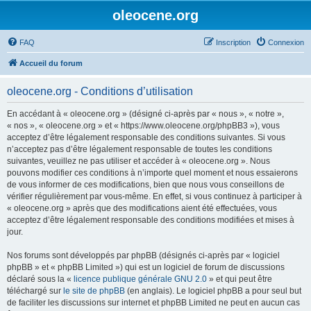
oleocene.org
FAQ
Inscription
Connexion
Accueil du forum
oleocene.org - Conditions d’utilisation
En accédant à « oleocene.org » (désigné ci-après par « nous », « notre »,
« nos », « oleocene.org » et « https://www.oleocene.org/phpBB3 »), vous
acceptez d’être légalement responsable des conditions suivantes. Si vous
n’acceptez pas d’être légalement responsable de toutes les conditions
suivantes, veuillez ne pas utiliser et accéder à « oleocene.org ». Nous
pouvons modifier ces conditions à n’importe quel moment et nous essaierons
de vous informer de ces modifications, bien que nous vous conseillons de
vérifier régulièrement par vous-même. En effet, si vous continuez à participer à
« oleocene.org » après que des modifications aient été effectuées, vous
acceptez d’être légalement responsable des conditions modifiées et mises à
jour.
Nos forums sont développés par phpBB (désignés ci-après par « logiciel
phpBB » et « phpBB Limited ») qui est un logiciel de forum de discussions
déclaré sous la «
licence publique générale GNU 2.0
» et qui peut être
téléchargé sur
le site de phpBB
(en anglais). Le logiciel phpBB a pour seul but
de faciliter les discussions sur internet et phpBB Limited ne peut en aucun cas