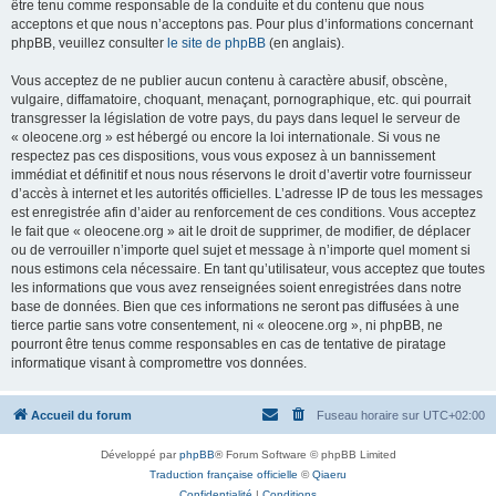
être tenu comme responsable de la conduite et du contenu que nous
acceptons et que nous n’acceptons pas. Pour plus d’informations concernant
phpBB, veuillez consulter
le site de phpBB
(en anglais).
Vous acceptez de ne publier aucun contenu à caractère abusif, obscène,
vulgaire, diffamatoire, choquant, menaçant, pornographique, etc. qui pourrait
transgresser la législation de votre pays, du pays dans lequel le serveur de
« oleocene.org » est hébergé ou encore la loi internationale. Si vous ne
respectez pas ces dispositions, vous vous exposez à un bannissement
immédiat et définitif et nous nous réservons le droit d’avertir votre fournisseur
d’accès à internet et les autorités officielles. L’adresse IP de tous les messages
est enregistrée afin d’aider au renforcement de ces conditions. Vous acceptez
le fait que « oleocene.org » ait le droit de supprimer, de modifier, de déplacer
ou de verrouiller n’importe quel sujet et message à n’importe quel moment si
nous estimons cela nécessaire. En tant qu’utilisateur, vous acceptez que toutes
les informations que vous avez renseignées soient enregistrées dans notre
base de données. Bien que ces informations ne seront pas diffusées à une
tierce partie sans votre consentement, ni « oleocene.org », ni phpBB, ne
pourront être tenus comme responsables en cas de tentative de piratage
informatique visant à compromettre vos données.
Accueil du forum
Fuseau horaire sur
UTC+02:00
Développé par
phpBB
® Forum Software © phpBB Limited
Traduction française officielle
©
Qiaeru
Confidentialité
|
Conditions