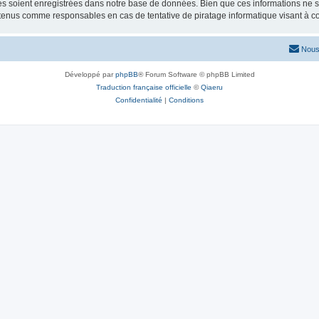
 soient enregistrées dans notre base de données. Bien que ces informations ne ser
 tenus comme responsables en cas de tentative de piratage informatique visant à 
Nous
Développé par
phpBB
® Forum Software © phpBB Limited
Traduction française officielle
©
Qiaeru
Confidentialité
|
Conditions