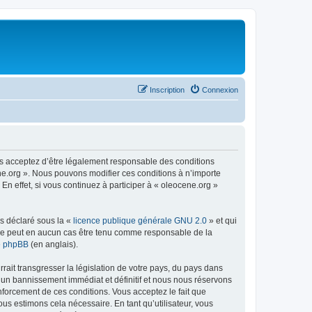
Inscription
Connexion
us acceptez d’être légalement responsable des conditions
ene.org ». Nous pouvons modifier ces conditions à n’importe
n effet, si vous continuez à participer à « oleocene.org »
ns déclaré sous la «
licence publique générale GNU 2.0
» et qui
ed ne peut en aucun cas être tenu comme responsable de la
de phpBB
(en anglais).
ait transgresser la législation de votre pays, du pays dans
à un bannissement immédiat et définitif et nous nous réservons
renforcement de ces conditions. Vous acceptez le fait que
ous estimons cela nécessaire. En tant qu’utilisateur, vous