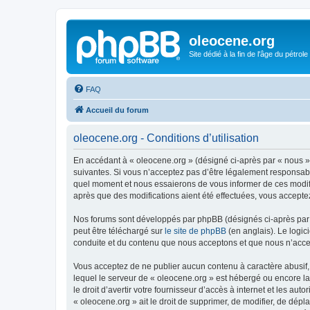
oleocene.org
Site dédié à la fin de l'âge du pétrole
FAQ
Accueil du forum
oleocene.org - Conditions d’utilisation
En accédant à « oleocene.org » (désigné ci-après par « nous »
suivantes. Si vous n’acceptez pas d’être légalement responsable
quel moment et nous essaierons de vous informer de ces modific
après que des modifications aient été effectuées, vous accepte
Nos forums sont développés par phpBB (désignés ci-après par «
peut être téléchargé sur
le site de phpBB
(en anglais). Le logic
conduite et du contenu que nous acceptons et que nous n’acce
Vous acceptez de ne publier aucun contenu à caractère abusif, 
lequel le serveur de « oleocene.org » est hébergé ou encore la
le droit d’avertir votre fournisseur d’accès à internet et les au
« oleocene.org » ait le droit de supprimer, de modifier, de dép