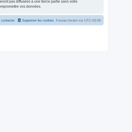
ont pas diffusées à une tierce partie sans votre
compromettre vos données.
 contacter
Supprimer les cookies
Fuseau horaire sur
UTC+02:00