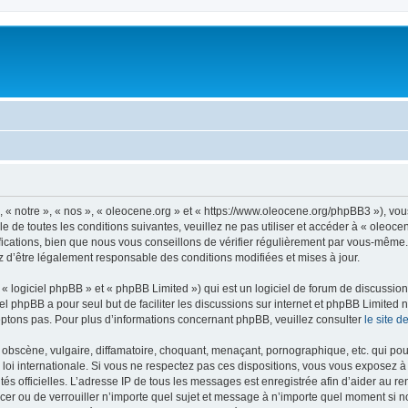
, « notre », « nos », « oleocene.org » et « https://www.oleocene.org/phpBB3 »), vo
 de toutes les conditions suivantes, veuillez ne pas utiliser et accéder à « oleoc
ations, bien que nous vous conseillons de vérifier régulièrement par vous-même. E
z d’être légalement responsable des conditions modifiées et mises à jour.
 logiciel phpBB » et « phpBB Limited ») qui est un logiciel de forum de discussio
iel phpBB a pour seul but de faciliter les discussions sur internet et phpBB Limit
ptons pas. Pour plus d’informations concernant phpBB, veuillez consulter
le site 
obscène, vulgaire, diffamatoire, choquant, menaçant, pornographique, etc. qui pourr
 loi internationale. Si vous ne respectez pas ces dispositions, vous vous exposez 
torités officielles. L’adresse IP de tous les messages est enregistrée afin d’aider au 
lacer ou de verrouiller n’importe quel sujet et message à n’importe quel moment si n