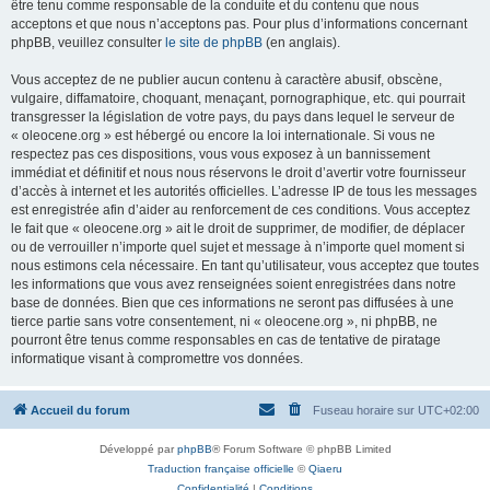
être tenu comme responsable de la conduite et du contenu que nous
acceptons et que nous n’acceptons pas. Pour plus d’informations concernant
phpBB, veuillez consulter
le site de phpBB
(en anglais).
Vous acceptez de ne publier aucun contenu à caractère abusif, obscène,
vulgaire, diffamatoire, choquant, menaçant, pornographique, etc. qui pourrait
transgresser la législation de votre pays, du pays dans lequel le serveur de
« oleocene.org » est hébergé ou encore la loi internationale. Si vous ne
respectez pas ces dispositions, vous vous exposez à un bannissement
immédiat et définitif et nous nous réservons le droit d’avertir votre fournisseur
d’accès à internet et les autorités officielles. L’adresse IP de tous les messages
est enregistrée afin d’aider au renforcement de ces conditions. Vous acceptez
le fait que « oleocene.org » ait le droit de supprimer, de modifier, de déplacer
ou de verrouiller n’importe quel sujet et message à n’importe quel moment si
nous estimons cela nécessaire. En tant qu’utilisateur, vous acceptez que toutes
les informations que vous avez renseignées soient enregistrées dans notre
base de données. Bien que ces informations ne seront pas diffusées à une
tierce partie sans votre consentement, ni « oleocene.org », ni phpBB, ne
pourront être tenus comme responsables en cas de tentative de piratage
informatique visant à compromettre vos données.
Accueil du forum
Fuseau horaire sur
UTC+02:00
Développé par
phpBB
® Forum Software © phpBB Limited
Traduction française officielle
©
Qiaeru
Confidentialité
|
Conditions