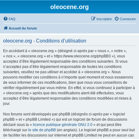
oleocene.org
FAQ
Inscription
Connexion
Accueil du forum
oleocene.org - Conditions d’utilisation
En accédant à « oleocene.org » (désigné ci-après par « nous », « notre »,
« nos », « oleocene.org » et « https://www.oleocene.org/phpBB3 »), vous
acceptez d’être légalement responsable des conditions suivantes. Si vous
n’acceptez pas d’être légalement responsable de toutes les conditions
suivantes, veuillez ne pas utiliser et accéder à « oleocene.org ». Nous
pouvons modifier ces conditions à n’importe quel moment et nous essaierons
de vous informer de ces modifications, bien que nous vous conseillons de
vérifier régulièrement par vous-même. En effet, si vous continuez à participer à
« oleocene.org » après que des modifications aient été effectuées, vous
acceptez d’être légalement responsable des conditions modifiées et mises à
jour.
Nos forums sont développés par phpBB (désignés ci-après par « logiciel
phpBB » et « phpBB Limited ») qui est un logiciel de forum de discussions
déclaré sous la «
licence publique générale GNU 2.0
» et qui peut être
téléchargé sur
le site de phpBB
(en anglais). Le logiciel phpBB a pour seul but
de faciliter les discussions sur internet et phpBB Limited ne peut en aucun cas