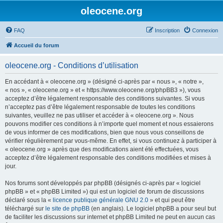
oleocene.org
FAQ
Inscription
Connexion
Accueil du forum
oleocene.org - Conditions d’utilisation
En accédant à « oleocene.org » (désigné ci-après par « nous », « notre »,
« nos », « oleocene.org » et « https://www.oleocene.org/phpBB3 »), vous
acceptez d’être légalement responsable des conditions suivantes. Si vous
n’acceptez pas d’être légalement responsable de toutes les conditions
suivantes, veuillez ne pas utiliser et accéder à « oleocene.org ». Nous
pouvons modifier ces conditions à n’importe quel moment et nous essaierons
de vous informer de ces modifications, bien que nous vous conseillons de
vérifier régulièrement par vous-même. En effet, si vous continuez à participer à
« oleocene.org » après que des modifications aient été effectuées, vous
acceptez d’être légalement responsable des conditions modifiées et mises à
jour.
Nos forums sont développés par phpBB (désignés ci-après par « logiciel
phpBB » et « phpBB Limited ») qui est un logiciel de forum de discussions
déclaré sous la «
licence publique générale GNU 2.0
» et qui peut être
téléchargé sur
le site de phpBB
(en anglais). Le logiciel phpBB a pour seul but
de faciliter les discussions sur internet et phpBB Limited ne peut en aucun cas