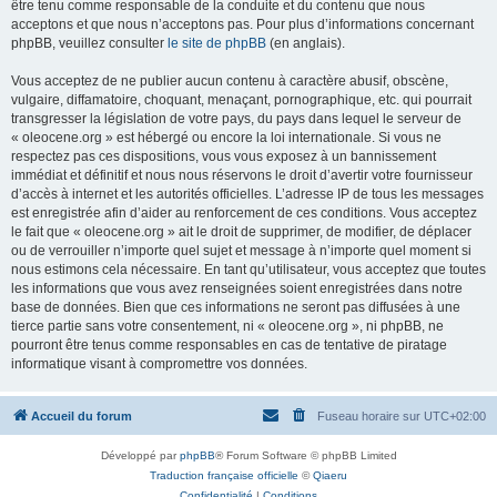
être tenu comme responsable de la conduite et du contenu que nous
acceptons et que nous n’acceptons pas. Pour plus d’informations concernant
phpBB, veuillez consulter
le site de phpBB
(en anglais).
Vous acceptez de ne publier aucun contenu à caractère abusif, obscène,
vulgaire, diffamatoire, choquant, menaçant, pornographique, etc. qui pourrait
transgresser la législation de votre pays, du pays dans lequel le serveur de
« oleocene.org » est hébergé ou encore la loi internationale. Si vous ne
respectez pas ces dispositions, vous vous exposez à un bannissement
immédiat et définitif et nous nous réservons le droit d’avertir votre fournisseur
d’accès à internet et les autorités officielles. L’adresse IP de tous les messages
est enregistrée afin d’aider au renforcement de ces conditions. Vous acceptez
le fait que « oleocene.org » ait le droit de supprimer, de modifier, de déplacer
ou de verrouiller n’importe quel sujet et message à n’importe quel moment si
nous estimons cela nécessaire. En tant qu’utilisateur, vous acceptez que toutes
les informations que vous avez renseignées soient enregistrées dans notre
base de données. Bien que ces informations ne seront pas diffusées à une
tierce partie sans votre consentement, ni « oleocene.org », ni phpBB, ne
pourront être tenus comme responsables en cas de tentative de piratage
informatique visant à compromettre vos données.
Accueil du forum
Fuseau horaire sur
UTC+02:00
Développé par
phpBB
® Forum Software © phpBB Limited
Traduction française officielle
©
Qiaeru
Confidentialité
|
Conditions