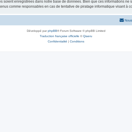
 soient enregistrées dans notre base de données. Bien que ces informations ne ser
 tenus comme responsables en cas de tentative de piratage informatique visant à 
Nous
Développé par
phpBB
® Forum Software © phpBB Limited
Traduction française officielle
©
Qiaeru
Confidentialité
|
Conditions