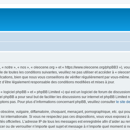
, « notre », « nos », « oleocene.org » et « https://www.oleocene.org/phpBB3 »), vo
 de toutes les conditions suivantes, veuillez ne pas utiliser et accéder à « oleoc
ations, bien que nous vous conseillons de vérifier régulièrement par vous-même. E
z d’être légalement responsable des conditions modifiées et mises à jour.
 logiciel phpBB » et « phpBB Limited ») qui est un logiciel de forum de discussio
iel phpBB a pour seul but de faciliter les discussions sur internet et phpBB Limit
ptons pas. Pour plus d’informations concernant phpBB, veuillez consulter
le site 
obscène, vulgaire, diffamatoire, choquant, menaçant, pornographique, etc. qui pourr
 loi internationale. Si vous ne respectez pas ces dispositions, vous vous exposez 
torités officielles. L’adresse IP de tous les messages est enregistrée afin d’aider au 
lacer ou de verrouiller n’importe quel sujet et message à n’importe quel moment si n