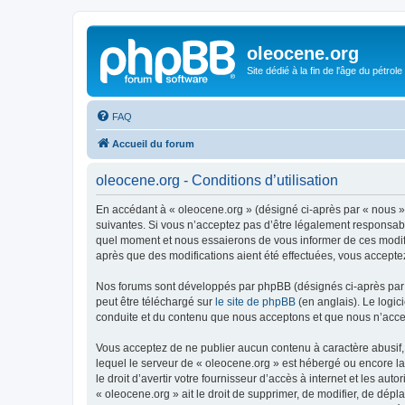
oleocene.org
Site dédié à la fin de l'âge du pétrole
FAQ
Accueil du forum
oleocene.org - Conditions d’utilisation
En accédant à « oleocene.org » (désigné ci-après par « nous »
suivantes. Si vous n’acceptez pas d’être légalement responsable
quel moment et nous essaierons de vous informer de ces modific
après que des modifications aient été effectuées, vous accepte
Nos forums sont développés par phpBB (désignés ci-après par «
peut être téléchargé sur
le site de phpBB
(en anglais). Le logic
conduite et du contenu que nous acceptons et que nous n’acce
Vous acceptez de ne publier aucun contenu à caractère abusif, 
lequel le serveur de « oleocene.org » est hébergé ou encore la
le droit d’avertir votre fournisseur d’accès à internet et les au
« oleocene.org » ait le droit de supprimer, de modifier, de dép