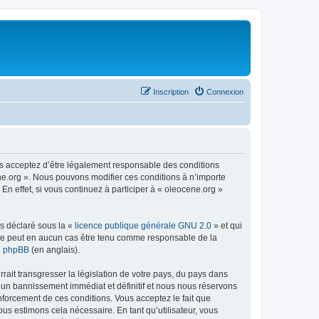
Inscription
Connexion
us acceptez d’être légalement responsable des conditions
ene.org ». Nous pouvons modifier ces conditions à n’importe
n effet, si vous continuez à participer à « oleocene.org »
ns déclaré sous la «
licence publique générale GNU 2.0
» et qui
ed ne peut en aucun cas être tenu comme responsable de la
de phpBB
(en anglais).
ait transgresser la législation de votre pays, du pays dans
à un bannissement immédiat et définitif et nous nous réservons
renforcement de ces conditions. Vous acceptez le fait que
ous estimons cela nécessaire. En tant qu’utilisateur, vous