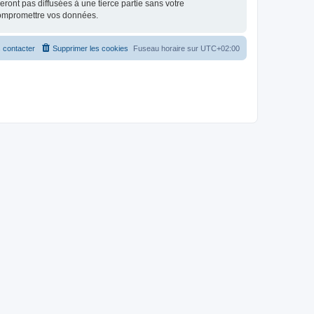
ont pas diffusées à une tierce partie sans votre
compromettre vos données.
 contacter
Supprimer les cookies
Fuseau horaire sur
UTC+02:00