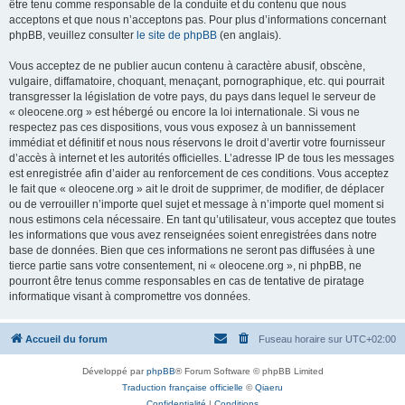
être tenu comme responsable de la conduite et du contenu que nous
acceptons et que nous n’acceptons pas. Pour plus d’informations concernant
phpBB, veuillez consulter
le site de phpBB
(en anglais).
Vous acceptez de ne publier aucun contenu à caractère abusif, obscène,
vulgaire, diffamatoire, choquant, menaçant, pornographique, etc. qui pourrait
transgresser la législation de votre pays, du pays dans lequel le serveur de
« oleocene.org » est hébergé ou encore la loi internationale. Si vous ne
respectez pas ces dispositions, vous vous exposez à un bannissement
immédiat et définitif et nous nous réservons le droit d’avertir votre fournisseur
d’accès à internet et les autorités officielles. L’adresse IP de tous les messages
est enregistrée afin d’aider au renforcement de ces conditions. Vous acceptez
le fait que « oleocene.org » ait le droit de supprimer, de modifier, de déplacer
ou de verrouiller n’importe quel sujet et message à n’importe quel moment si
nous estimons cela nécessaire. En tant qu’utilisateur, vous acceptez que toutes
les informations que vous avez renseignées soient enregistrées dans notre
base de données. Bien que ces informations ne seront pas diffusées à une
tierce partie sans votre consentement, ni « oleocene.org », ni phpBB, ne
pourront être tenus comme responsables en cas de tentative de piratage
informatique visant à compromettre vos données.
Accueil du forum
Fuseau horaire sur
UTC+02:00
Développé par
phpBB
® Forum Software © phpBB Limited
Traduction française officielle
©
Qiaeru
Confidentialité
|
Conditions