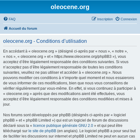
oleocene.org
FAQ
Inscription
Connexion
Accueil du forum
oleocene.org - Conditions d’utilisation
En accédant à « oleocene.org » (désigné ci-après par « nous », « notre »,
« nos », « oleocene.org » et « https://www.oleocene.org/phpBB3 »), vous
acceptez d’être légalement responsable des conditions suivantes. Si vous
n’acceptez pas d’être légalement responsable de toutes les conditions
suivantes, veuillez ne pas utiliser et accéder à « oleocene.org ». Nous
pouvons modifier ces conditions à n’importe quel moment et nous essaierons
de vous informer de ces modifications, bien que nous vous conseillons de
vérifier régulièrement par vous-même. En effet, si vous continuez à participer à
« oleocene.org » après que des modifications aient été effectuées, vous
acceptez d’être légalement responsable des conditions modifiées et mises à
jour.
Nos forums sont développés par phpBB (désignés ci-après par « logiciel
phpBB » et « phpBB Limited ») qui est un logiciel de forum de discussions
déclaré sous la «
licence publique générale GNU 2.0
» et qui peut être
téléchargé sur
le site de phpBB
(en anglais). Le logiciel phpBB a pour seul but
de faciliter les discussions sur internet et phpBB Limited ne peut en aucun cas