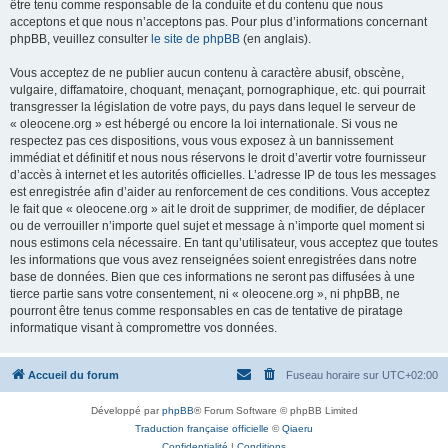
être tenu comme responsable de la conduite et du contenu que nous
acceptons et que nous n’acceptons pas. Pour plus d’informations concernant
phpBB, veuillez consulter
le site de phpBB
(en anglais).
Vous acceptez de ne publier aucun contenu à caractère abusif, obscène,
vulgaire, diffamatoire, choquant, menaçant, pornographique, etc. qui pourrait
transgresser la législation de votre pays, du pays dans lequel le serveur de
« oleocene.org » est hébergé ou encore la loi internationale. Si vous ne
respectez pas ces dispositions, vous vous exposez à un bannissement
immédiat et définitif et nous nous réservons le droit d’avertir votre fournisseur
d’accès à internet et les autorités officielles. L’adresse IP de tous les messages
est enregistrée afin d’aider au renforcement de ces conditions. Vous acceptez
le fait que « oleocene.org » ait le droit de supprimer, de modifier, de déplacer
ou de verrouiller n’importe quel sujet et message à n’importe quel moment si
nous estimons cela nécessaire. En tant qu’utilisateur, vous acceptez que toutes
les informations que vous avez renseignées soient enregistrées dans notre
base de données. Bien que ces informations ne seront pas diffusées à une
tierce partie sans votre consentement, ni « oleocene.org », ni phpBB, ne
pourront être tenus comme responsables en cas de tentative de piratage
informatique visant à compromettre vos données.
Accueil du forum
Fuseau horaire sur
UTC+02:00
Développé par
phpBB
® Forum Software © phpBB Limited
Traduction française officielle
©
Qiaeru
Confidentialité
|
Conditions