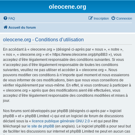
oleocene.org
FAQ
Inscription
Connexion
Accueil du forum
oleocene.org - Conditions d’utilisation
En accédant à « oleocene.org » (désigné ci-après par « nous », « notre »,
« nos », « oleocene.org » et « https://www.oleocene.org/phpBB3 »), vous
acceptez d’être légalement responsable des conditions suivantes. Si vous
n’acceptez pas d’être légalement responsable de toutes les conditions
suivantes, veuillez ne pas utiliser et accéder à « oleocene.org ». Nous
pouvons modifier ces conditions à n’importe quel moment et nous essaierons
de vous informer de ces modifications, bien que nous vous conseillons de
vérifier régulièrement par vous-même. En effet, si vous continuez à participer à
« oleocene.org » après que des modifications aient été effectuées, vous
acceptez d’être légalement responsable des conditions modifiées et mises à
jour.
Nos forums sont développés par phpBB (désignés ci-après par « logiciel
phpBB » et « phpBB Limited ») qui est un logiciel de forum de discussions
déclaré sous la «
licence publique générale GNU 2.0
» et qui peut être
téléchargé sur
le site de phpBB
(en anglais). Le logiciel phpBB a pour seul but
de faciliter les discussions sur internet et phpBB Limited ne peut en aucun cas