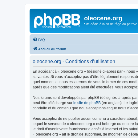
oleocene.org
Site dédié à la fin de l'âge du pétrole
FAQ
Accueil du forum
oleocene.org - Conditions d’utilisation
En accédant à « oleocene.org » (désigné ci-après par « nous »
suivantes. Si vous n’acceptez pas d’être légalement responsable
quel moment et nous essaierons de vous informer de ces modific
après que des modifications aient été effectuées, vous accepte
Nos forums sont développés par phpBB (désignés ci-après par «
peut être téléchargé sur
le site de phpBB
(en anglais). Le logic
conduite et du contenu que nous acceptons et que nous n’acce
Vous acceptez de ne publier aucun contenu à caractère abusif, 
lequel le serveur de « oleocene.org » est hébergé ou encore la
le droit d’avertir votre fournisseur d’accès à internet et les au
« oleocene.org » ait le droit de supprimer, de modifier, de dép