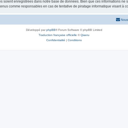
 soient enregistrées dans notre base de données. Bien que ces informations ne ser
 tenus comme responsables en cas de tentative de piratage informatique visant à 
Nous
Développé par
phpBB
® Forum Software © phpBB Limited
Traduction française officielle
©
Qiaeru
Confidentialité
|
Conditions