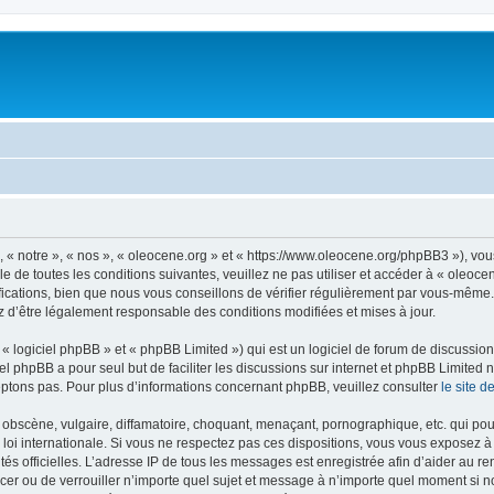
, « notre », « nos », « oleocene.org » et « https://www.oleocene.org/phpBB3 »), vo
 de toutes les conditions suivantes, veuillez ne pas utiliser et accéder à « oleoc
ations, bien que nous vous conseillons de vérifier régulièrement par vous-même. E
z d’être légalement responsable des conditions modifiées et mises à jour.
 logiciel phpBB » et « phpBB Limited ») qui est un logiciel de forum de discussio
iel phpBB a pour seul but de faciliter les discussions sur internet et phpBB Limit
ptons pas. Pour plus d’informations concernant phpBB, veuillez consulter
le site 
obscène, vulgaire, diffamatoire, choquant, menaçant, pornographique, etc. qui pourr
 loi internationale. Si vous ne respectez pas ces dispositions, vous vous exposez 
torités officielles. L’adresse IP de tous les messages est enregistrée afin d’aider au 
lacer ou de verrouiller n’importe quel sujet et message à n’importe quel moment si n