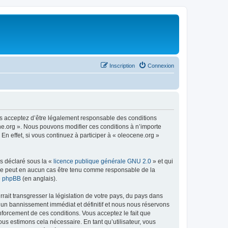
Inscription
Connexion
us acceptez d’être légalement responsable des conditions
ene.org ». Nous pouvons modifier ces conditions à n’importe
n effet, si vous continuez à participer à « oleocene.org »
ns déclaré sous la «
licence publique générale GNU 2.0
» et qui
ed ne peut en aucun cas être tenu comme responsable de la
de phpBB
(en anglais).
ait transgresser la législation de votre pays, du pays dans
à un bannissement immédiat et définitif et nous nous réservons
renforcement de ces conditions. Vous acceptez le fait que
ous estimons cela nécessaire. En tant qu’utilisateur, vous