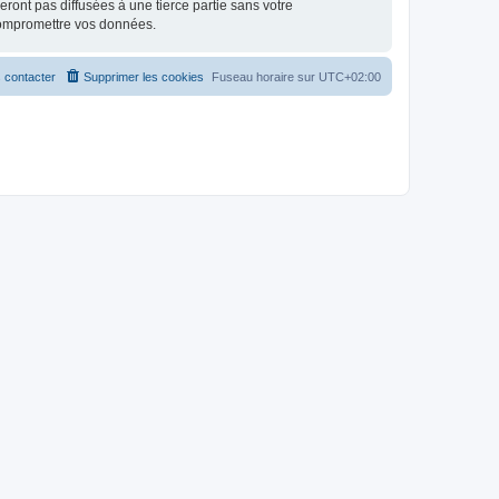
ont pas diffusées à une tierce partie sans votre
compromettre vos données.
 contacter
Supprimer les cookies
Fuseau horaire sur
UTC+02:00